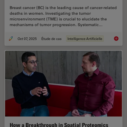
Breast cancer (BC) is the leading cause of cancer-related
deaths in women. Investigating the tumor
microenvironment (TME) is crucial to elucidate the
mechanisms of tumor progression. Systematic…
Oct 07, 2025
Étude de cas
Intelligence Artificielle
AI-Powe
How a Breakthrough in Spatial Proteomics