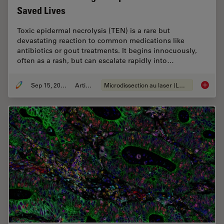
Saved Lives
Toxic epidermal necrolysis (TEN) is a rare but
devastating reaction to common medications like
antibiotics or gout treatments. It begins innocuously,
often as a rash, but can escalate rapidly into…
Sep 15, 2025
Article
Microdissection au laser (LMD)
How a B