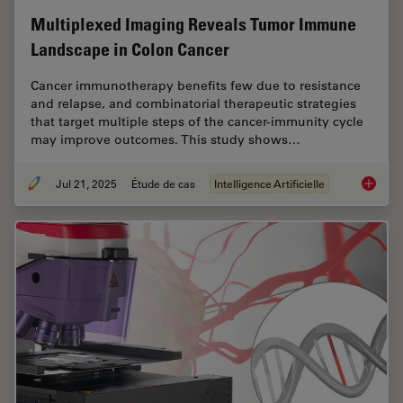
Multiplexed Imaging Reveals Tumor Immune
Landscape in Colon Cancer
Cancer immunotherapy benefits few due to resistance
and relapse, and combinatorial therapeutic strategies
that target multiple steps of the cancer-immunity cycle
may improve outcomes. This study shows…
Jul 21, 2025
Étude de cas
Intelligence Artificielle
Multipl