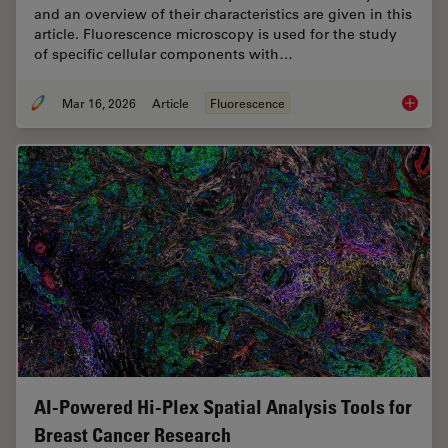
and an overview of their characteristics are given in this
article. Fluorescence microscopy is used for the study
of specific cellular components with…
Mar 16, 2026
Article
Fluorescence
Overvie
AI-Powered Hi-Plex Spatial Analysis Tools for
Breast Cancer Research