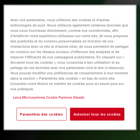
Avec nos partenaires, nous utilisons des cookies et d’autres
technologies de suivi. Nous utilisons également certaines données que
vous nous fournissez directement, comme vos coordonnées, afin
d’améliorer votre expérience utilisateur sur notre site, de vous proposer
des publicités et du contenu personnalisés en fonction de vos
interactions avec ce site et d’autres sites, de vous permettre de partager
du contenu sur les réseaux sociaux, d’effectuer des analyses et de
mesurer l’efficacité de nos campagnes publicitaires. En cliquant sur «
Accepter tous les cookies », vous consentez à leur utilisation et au
partage de ces données avec nos partenaires (voir le lien ci-dessous).
Vous pouvez modifier vos préférences de consentement à tout moment
dans la section « Paramètres des cookies » en bas de notre site.
Consultez notre Notice en matière de cookies pour en savoir plus sur
nos pratiques.
Leica Microsystems Cookie Partners Details
Paramètres des cookies
Autoriser tous les cookies