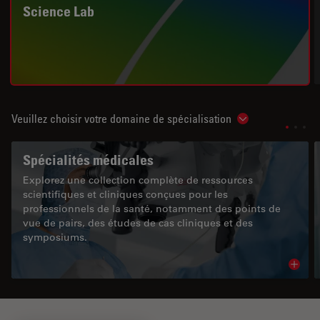
Science Lab
Veuillez choisir votre domaine de spécialisation
Show subnavigat
Spécialités médicales
Explorez une collection complète de ressources
scientifiques et cliniques conçues pour les
professionnels de la santé, notamment des points de
vue de pairs, des études de cas cliniques et des
symposiums.
Read 