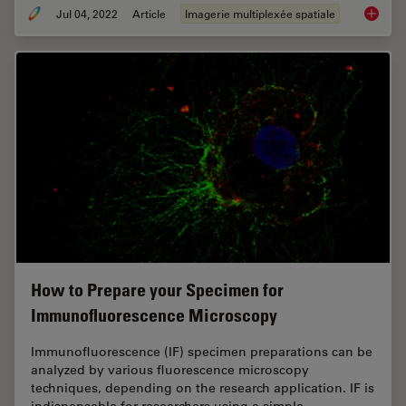
Jul 04, 2022
Article
Imagerie multiplexée spatiale
Multipl
How to Prepare your Specimen for
Immunofluorescence Microscopy
Immunofluorescence (IF) specimen preparations can be
analyzed by various fluorescence microscopy
techniques, depending on the research application. IF is
indispensable for researchers using a simple…