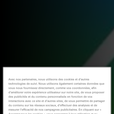
Avec nos partenaires, nous utilisons des cookies et d’autres
technologies de suivi. Nous utilisons également certaines données que
vous nous fournissez directement, comme vos coordonnées, afin
d’améliorer votre expérience utilisateur sur notre site, de vous proposer
des publicités et du contenu personnalisés en fonction de vos
interactions avec ce site et d’autres sites, de vous permettre de partager
du contenu sur les réseaux sociaux, d’effectuer des analyses et de
mesurer l’efficacité de nos campagnes publicitaires. En cliquant sur «
Accepter tous les cookies », vous consentez à leur utilisation et au