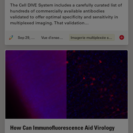
The Cell DIVE System includes a carefully curated list of
hundreds of commercially available antibodies
validated to offer optimal specificity and sensitivity in
multiplexed imaging. That validation…
Sep 29, 2021
Vue d'ensemble
Imagerie multiplexée spatiale
Be Confi
How Can Immunofluorescence Aid Virology