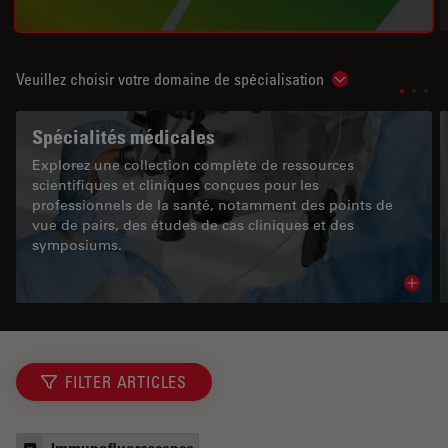
Veuillez choisir votre domaine de spécialisation
Show subnavigat
Spécialités médicales
Explorez une collection complète de ressources
scientifiques et cliniques conçues pour les
professionnels de la santé, notamment des points de
vue de pairs, des études de cas cliniques et des
symposiums.
Read 
FILTER ARTICLES
Immunofluorescence