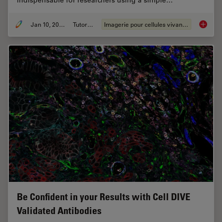
Jan 10, 2022
Tutoriel
Imagerie pour cellules vivantes
How to 
Be Confident in your Results with Cell DIVE
Validated Antibodies