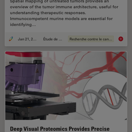
Spatial mapping of untreated tumors provides an
overview of the tumor immune architecture, useful for
understanding therapeutic responses.
Immunocompetent murine models are essential for
identifying…
Jan 21, 2025
Étude de cas
Recherche contre le cancer
Mapping
Deep Visual Proteomics Provides Precise