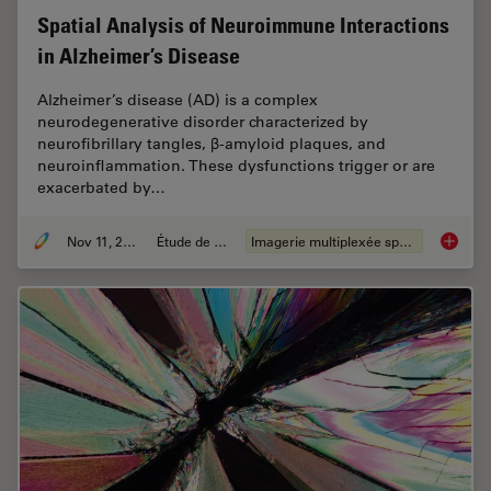
Spatial Analysis of Neuroimmune Interactions
in Alzheimer’s Disease
Alzheimer’s disease (AD) is a complex
neurodegenerative disorder characterized by
neurofibrillary tangles, β-amyloid plaques, and
neuroinflammation. These dysfunctions trigger or are
exacerbated by…
Nov 11, 2024
Étude de cas
Imagerie multiplexée spatiale
Spatial