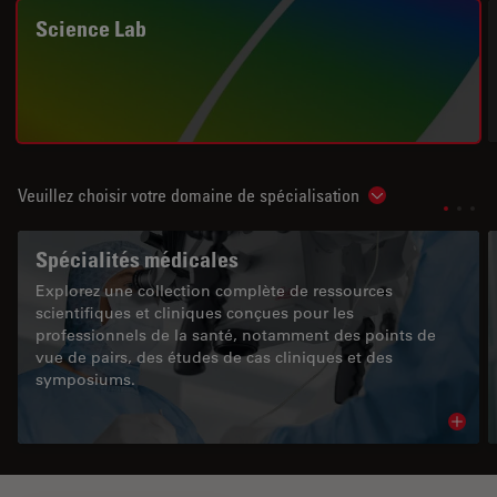
Science Lab
Veuillez choisir votre domaine de spécialisation
Show subnavigat
Spécialités médicales
Explorez une collection complète de ressources
scientifiques et cliniques conçues pour les
professionnels de la santé, notamment des points de
vue de pairs, des études de cas cliniques et des
symposiums.
Read 