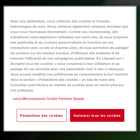
Avec nos partenaires, nous utilisons des cookies et d’autres
technologies de suivi. Nous utilisons également certaines données que
vous nous fournissez directement, comme vos coordonnées, afin
d’améliorer votre expérience utilisateur sur notre site, de vous proposer
des publicités et du contenu personnalisés en fonction de vos
interactions avec ce site et d’autres sites, de vous permettre de partager
du contenu sur les réseaux sociaux, d’effectuer des analyses et de
mesurer l’efficacité de nos campagnes publicitaires. En cliquant sur «
Accepter tous les cookies », vous consentez à leur utilisation et au
partage de ces données avec nos partenaires (voir le lien ci-dessous).
Vous pouvez modifier vos préférences de consentement à tout moment
dans la section « Paramètres des cookies » en bas de notre site.
Consultez notre Notice en matière de cookies pour en savoir plus sur
nos pratiques.
Leica Microsystems Cookie Partners Details
Paramètres des cookies
Autoriser tous les cookies