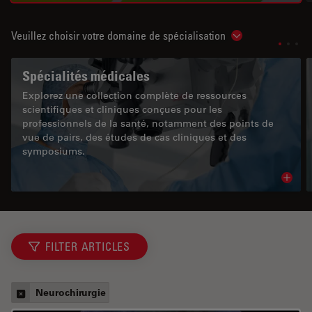
Veuillez choisir votre domaine de spécialisation
Show subnavigat
Spécialités médicales
Explorez une collection complète de ressources
scientifiques et cliniques conçues pour les
professionnels de la santé, notamment des points de
vue de pairs, des études de cas cliniques et des
symposiums.
Read 
FILTER ARTICLES
Neurochirurgie