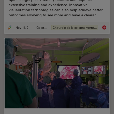
extensive training and experience. Innovative
visualization technologies can also help achieve better
outcomes allowing to see more and have a clearer…
Nov 11, 2020
Galeries
Chirurgie de la colonne vertébrale
Minimal