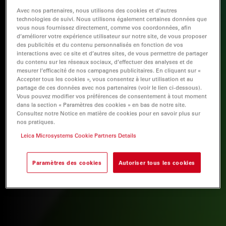
Avec nos partenaires, nous utilisons des cookies et d’autres
technologies de suivi. Nous utilisons également certaines données que
vous nous fournissez directement, comme vos coordonnées, afin
d’améliorer votre expérience utilisateur sur notre site, de vous proposer
des publicités et du contenu personnalisés en fonction de vos
interactions avec ce site et d’autres sites, de vous permettre de partager
du contenu sur les réseaux sociaux, d’effectuer des analyses et de
mesurer l’efficacité de nos campagnes publicitaires. En cliquant sur «
Accepter tous les cookies », vous consentez à leur utilisation et au
partage de ces données avec nos partenaires (voir le lien ci-dessous).
Vous pouvez modifier vos préférences de consentement à tout moment
dans la section « Paramètres des cookies » en bas de notre site.
Consultez notre Notice en matière de cookies pour en savoir plus sur
nos pratiques.
Leica Microsystems Cookie Partners Details
Paramètres des cookies
Autoriser tous les cookies