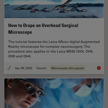
How to Drape an Overhead Surgical
Microscope
The tutorial features the Leica ARveo digital Augmented
Reality microscope for complex neurosurgery. The
procedure also applies to the Leica M530 OHX, OH6,
OH5 and OH4.
Apr 06, 2020
Tutoriel
Microscopie chirurgicale
How to 