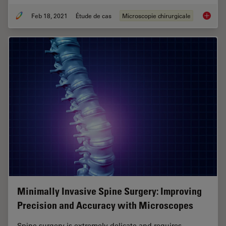
Feb 18, 2021
Étude de cas
Microscopie chirurgicale
GLOW800
Minimally Invasive Spine Surgery: Improving
Precision and Accuracy with Microscopes
Spine surgery is extremely delicate and requires