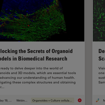
locking the Secrets of Organoid
De
dels in Biomedical Research
Sc
 ready to delve deeper into the world of
Visi
anoids and 3D models, which are essential tools
one 
 advancing our understanding of human health.
sust
igating these complex structures and obtaining
Sam
ar…
May 19, 2025
Webinaire
Organoïdes + Culture cellulaire en 3D
M
Unlocking the Secre