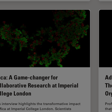
ca: A Game-changer for
Ad
llaborative Research at Imperial
Th
llege London
Or
s interview highlights the transformative impact
Prof
Mica at Imperial College London. Scientists
tha