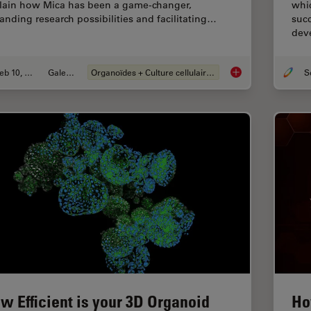
lain how Mica has been a game-changer,
whi
anding research possibilities and facilitating…
succ
dev
Feb 10, 2025
Galeries
Organoïdes + Culture cellulaire en 3D
Mica: A Game-change
w Efficient is your 3D Organoid
Ho