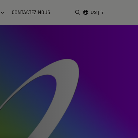
CONTACTEZ-NOUS
US
|
fr
Saisir un terme de recher