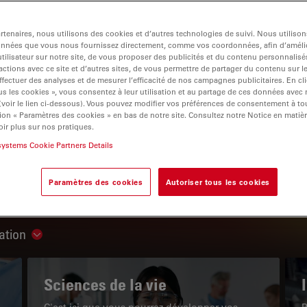
tenaires, nous utilisons des cookies et d’autres technologies de suivi. Nous utiliso
onnées que vous nous fournissez directement, comme vos coordonnées, afin d’amélio
tilisateur sur notre site, de vous proposer des publicités et du contenu personnalisé
actions avec ce site et d’autres sites, de vous permettre de partager du contenu sur l
igation
ffectuer des analyses et de mesurer l’efficacité de nos campagnes publicitaires. En cl
s les cookies », vous consentez à leur utilisation et au partage de ces données avec
 (voir le lien ci-dessous). Vous pouvez modifier vos préférences de consentement à 
ion « Paramètres des cookies » en bas de notre site. Consultez notre Notice en matiè
LE PORTAIL DE CONNAISSANCES
ir plus sur nos pratiques.
systems Cookie Partners Details
Lire nos derniers articles
Paramètres des cookies
Autoriser tous les cookies
Read arti
ation
Show subnavigation
Sciences de la vie
C'est ici que vous pourrez développer vos
P