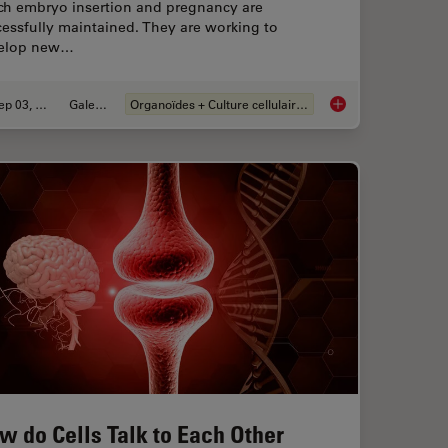
ch embryo insertion and pregnancy are
essfully maintained. They are working to
elop new…
Sep 03, 2024
Galeries
Organoïdes + Culture cellulaire en 3D
r for Collaborative Research at Imperial College London
Advancing Uterine R
w do Cells Talk to Each Other