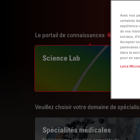
Avec nos par
certaines d
expérience u
de vos inter
Le portail de connaissances
Show subnav
sociaux, d’e
Accepter tou
partenaires
dans la sect
Science Lab
pour en savo
Leica Micro
Veuillez choisir votre domaine de spécialis
Spécialités médicales
Explorez une collection complète de