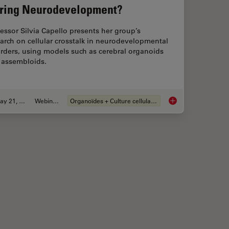
ring Neurodevelopment?
essor Silvia Capello presents her group’s
arch on cellular crosstalk in neurodevelopmental
rders, using models such as cerebral organoids
 assembloids.
May 21, 2024
Webinaire
Organoïdes + Culture cellulaire en 3D
ur 3D Organoid Imaging and Analysis Workflow?
How do Cells Talk t