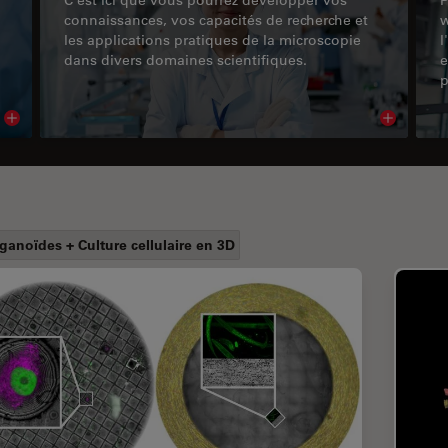
connaissances, vos capacités de recherche et
w
les applications pratiques de la microscopie
l
dans divers domaines scientifiques.
e
p
Read article
Read arti
ganoïdes + Culture cellulaire en 3D