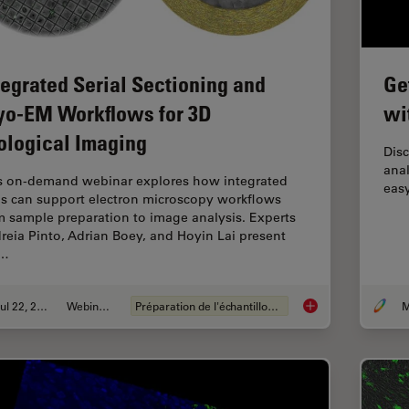
tegrated Serial Sectioning and
Ge
yo-EM Workflows for 3D
wi
ological Imaging
Disc
anal
s on-demand webinar explores how integrated
easy
ls can support electron microscopy workflows
m sample preparation to image analysis. Experts
reia Pinto, Adrian Boey, and Hoyin Lai present
e…
Jul 22, 2025
Webinaire
Préparation de l'échantillon EM
M
Integrated Serial Se