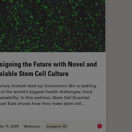
signing the Future with Novel and
alable Stem Cell Culture
onary biotech start-up Uncommon Bio is tackling
of the world’s biggest health challenges: food
ainability. In this webinar, Stem Cell Scientist
uel East shows how they make stem cell…
ar 11, 2025
Webinaire
Imagerie 3D
ts of Organoid Models in Biomedical Research
Designing the Future