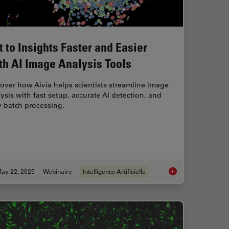
t to Insights Faster and Easier
th AI Image Analysis Tools
over how Aivia helps scientists streamline image
ysis with fast setup, accurate AI detection, and
 batch processing.
ay 22, 2025
Webinaire
Intelligence Artificielle
ctioning and Cryo-EM Workflows for 3D Biological Imaging
Get to Insights Faste