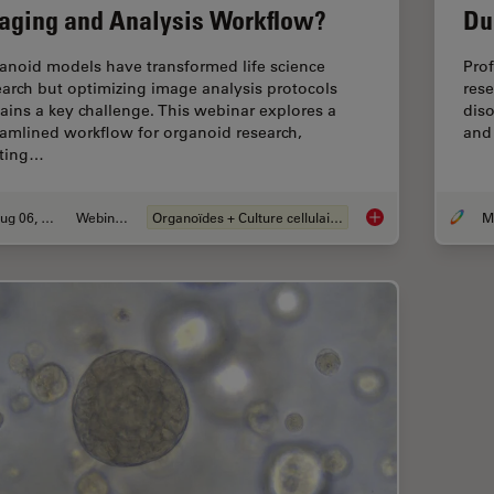
aging and Analysis Workflow?
Du
anoid models have transformed life science
Prof
earch but optimizing image analysis protocols
rese
ains a key challenge. This webinar explores a
diso
eamlined workflow for organoid research,
and
rting…
Aug 06, 2024
Webinaire
Organoïdes + Culture cellulaire en 3D
How Efficient is yo