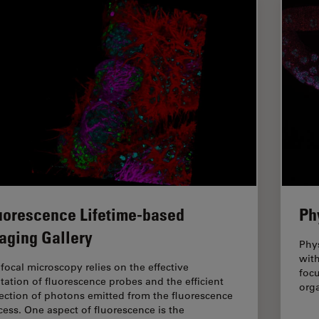
uorescence Lifetime-based
Ph
aging Gallery
Phy
with
focal microscopy relies on the effective
focu
itation of fluorescence probes and the efficient
orga
lection of photons emitted from the fluorescence
cess. One aspect of fluorescence is the