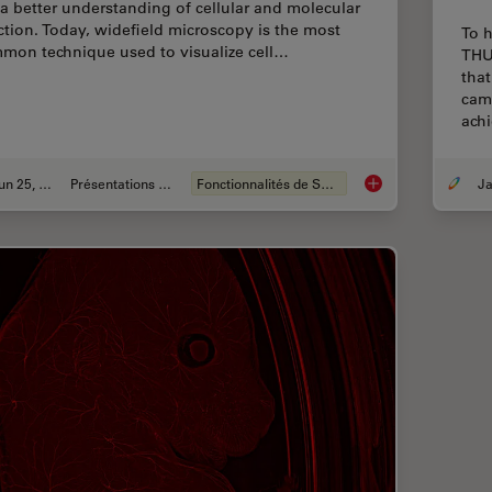
 a better understanding of cellular and molecular
ction. Today, widefield microscopy is the most
To h
mon technique used to visualize cell…
THU
that
cam
ach
Jun 25, 2021
Présentations du CSF
Fonctionnalités de STELLARIS
Live Cell Imaging Ga