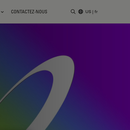
CONTACTEZ-NOUS
US
|
fr
Saisir un terme de recher