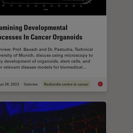
amining Developmental
ocesses In Cancer Organoids
rview: Prof. Bausch and Dr. Pastucha, Technical
ersity of Munich, discuss using microscopy to
dy development of organoids, stem cells, and
er relevant disease models for biomedical…
un 26, 2023
Galeries
Recherche contre le cancer
dels to Investigate Brain Health
Examining Developme