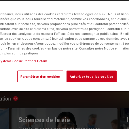
tenaires, nous utilisons des cookies et d’autres technologies de suivi. Nous utiliso
onnées que vous nous fournissez directement, comme vos coordonnées, afin d’amélio
tilisateur sur notre site, de vous proposer des publicités et du contenu personnalisé
actions avec ce site et d’autres sites, de vous permettre de partager du contenu sur l
igation
ffectuer des analyses et de mesurer l’efficacité de nos campagnes publicitaires. En cl
s les cookies », vous consentez à leur utilisation et au partage de ces données avec
 (voir le lien ci-dessous). Vous pouvez modifier vos préférences de consentement à 
ion « Paramètres des cookies » en bas de notre site. Consultez notre Notice en matiè
LE PORTAIL DE CONNAISSANCES
ir plus sur nos pratiques.
systems Cookie Partners Details
Lire nos derniers articles
Paramètres des cookies
Autoriser tous les cookies
Read arti
ation
Show subnavigation
Sciences de la vie
C'est ici que vous pourrez développer vos
P