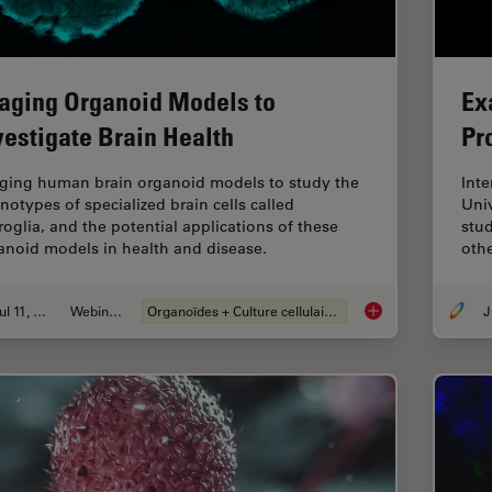
aging Organoid Models to
Ex
vestigate Brain Health
Pr
ging human brain organoid models to study the
Inte
notypes of specialized brain cells called
Univ
roglia, and the potential applications of these
stu
anoid models in health and disease.
oth
Jul 11, 2023
Webinaire
Organoïdes + Culture cellulaire en 3D
J
Imaging Organoid Mo