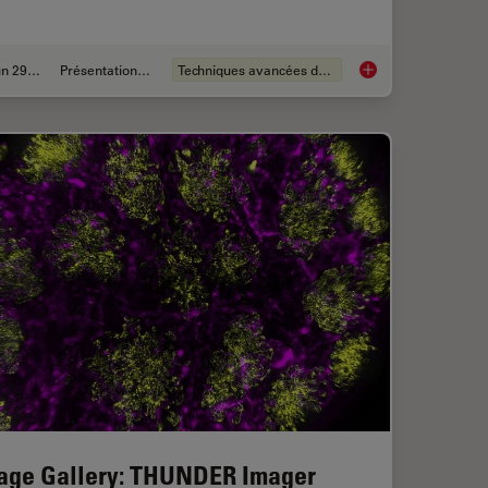
Jun 29, 2021
Présentations du CSF
Techniques avancées de microscopie
me-based Imaging Gallery
Physiology Image Ga
age Gallery: THUNDER Imager