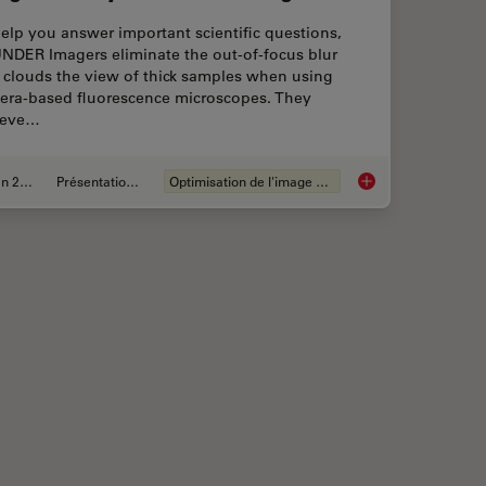
elp you answer important scientific questions,
NDER Imagers eliminate the out-of-focus blur
 clouds the view of thick samples when using
era-based fluorescence microscopes. They
ieve…
Jan 20, 2021
Présentations du CSF
Optimisation de l'image et déconvolution
llery
Image Gallery: THU