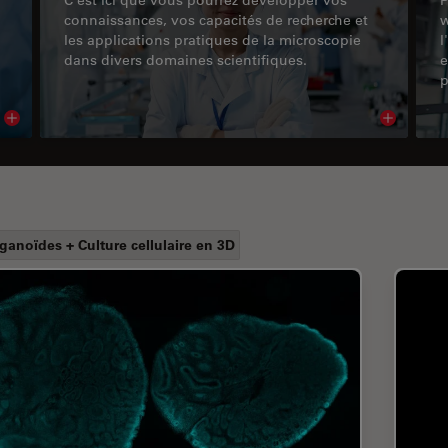
connaissances, vos capacités de recherche et
w
les applications pratiques de la microscopie
l
dans divers domaines scientifiques.
e
p
Read article
Read arti
ganoïdes + Culture cellulaire en 3D