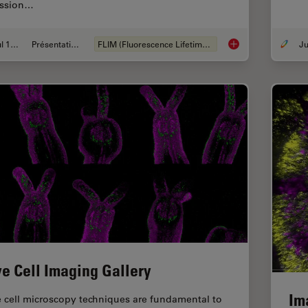
ssion…
Jul 12, 2021
Présentations du CSF
FLIM (Fluorescence Lifetime Imaging Microscopy)
Fluorescence Lifeti
ve Cell Imaging Gallery
Im
e cell microscopy techniques are fundamental to