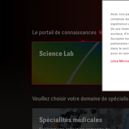
Avec nos par
certaines d
expérience u
de vos inter
Le portail de connaissances
Show subnav
sociaux, d’e
Accepter tou
partenaires
dans la sect
Science Lab
pour en savo
Leica Micro
Veuillez choisir votre domaine de spécialis
Spécialités médicales
Explorez une collection complète de