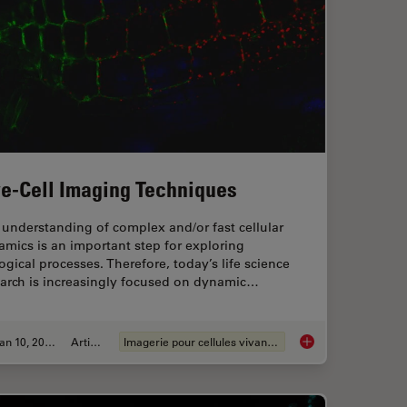
ve-Cell Imaging Techniques
understanding of complex and/or fast cellular
mics is an important step for exploring
ogical processes. Therefore, today’s life science
earch is increasingly focused on dynamic…
Jan 10, 2022
Article
Imagerie pour cellules vivantes
tabolism in Cancer Progression
Live-Cell Imaging Te