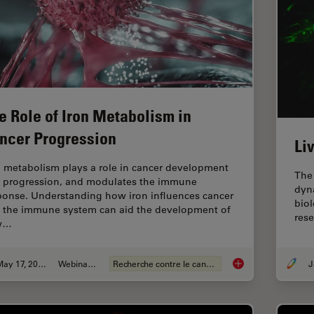
e Role of Iron Metabolism in
ncer Progression
Li
n metabolism plays a role in cancer development
The 
 progression, and modulates the immune
dyna
ponse. Understanding how iron influences cancer
biol
 the immune system can aid the development of
res
w…
May 17, 2023
Webinaire
Recherche contre le cancer
The Role of Iron Me