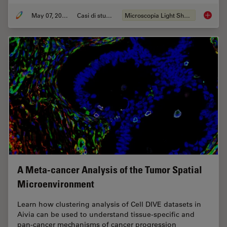
May 07, 2024
Casi di studio
Microscopia Light Sheet
Dual-Vi
A Meta-cancer Analysis of the Tumor Spatial
Microenvironment
Learn how clustering analysis of Cell DIVE datasets in
Aivia can be used to understand tissue-specific and
pan-cancer mechanisms of cancer progression