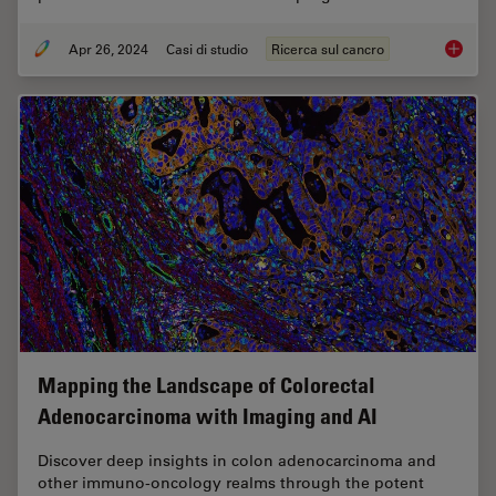
Apr 26, 2024
Casi di studio
Ricerca sul cancro
A Meta-
Mapping the Landscape of Colorectal
Adenocarcinoma with Imaging and AI
Discover deep insights in colon adenocarcinoma and
other immuno-oncology realms through the potent