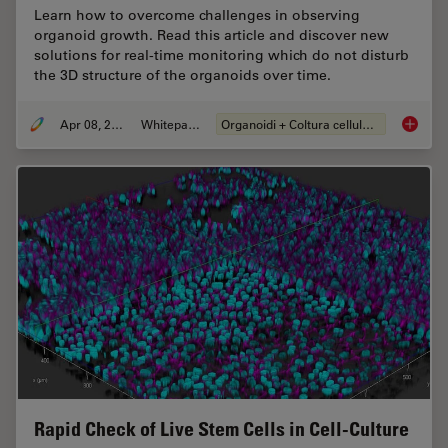
Learn how to overcome challenges in observing
organoid growth. Read this article and discover new
solutions for real-time monitoring which do not disturb
the 3D structure of the organoids over time.
Apr 08, 2024
Whitepaper
Organoidi + Coltura cellulare 3D
Overcom
Rapid Check of Live Stem Cells in Cell-Culture