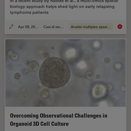
In a recent study by Radtke et al., a multi-omics spatial
biology approach helps shed light on early relapsing
lymphoma patients
Apr 08, 2024
Casi di studio
Analisi multiplex spaziale
IBEX, C
Overcoming Observational Challenges in
Organoid 3D Cell Culture