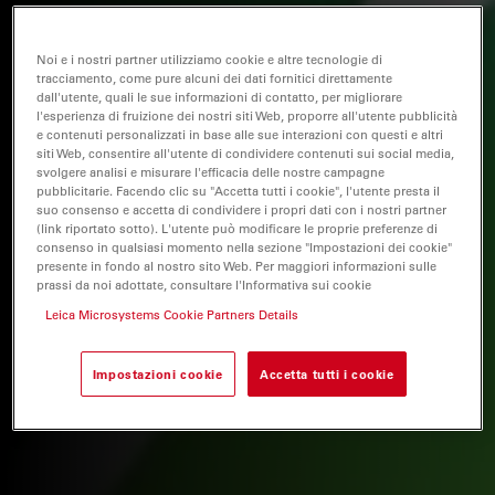
Noi e i nostri partner utilizziamo cookie e altre tecnologie di
tracciamento, come pure alcuni dei dati fornitici direttamente
dall'utente, quali le sue informazioni di contatto, per migliorare
l'esperienza di fruizione dei nostri siti Web, proporre all'utente pubblicità
e contenuti personalizzati in base alle sue interazioni con questi e altri
siti Web, consentire all'utente di condividere contenuti sui social media,
svolgere analisi e misurare l'efficacia delle nostre campagne
pubblicitarie. Facendo clic su "Accetta tutti i cookie", l'utente presta il
suo consenso e accetta di condividere i propri dati con i nostri partner
(link riportato sotto). L'utente può modificare le proprie preferenze di
consenso in qualsiasi momento nella sezione "Impostazioni dei cookie"
presente in fondo al nostro sito Web. Per maggiori informazioni sulle
prassi da noi adottate, consultare l'Informativa sui cookie
Leica Microsystems Cookie Partners Details
Impostazioni cookie
Accetta tutti i cookie