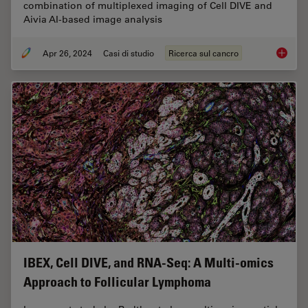
combination of multiplexed imaging of Cell DIVE and
Aivia AI-based image analysis
Apr 26, 2024
Casi di studio
Ricerca sul cancro
Mapping
IBEX, Cell DIVE, and RNA-Seq: A Multi-omics
Approach to Follicular Lymphoma