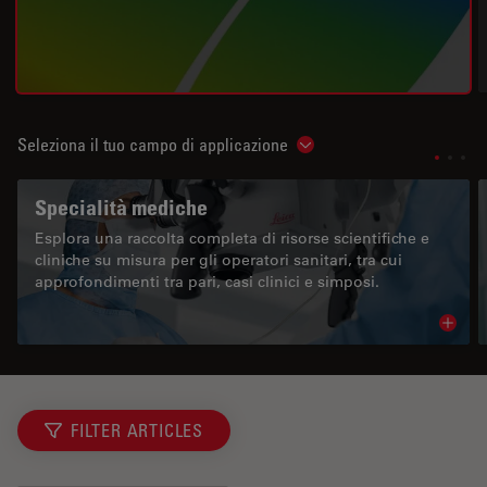
Seleziona il tuo campo di applicazione
Show subnavigation
Specialità mediche
Esplora una raccolta completa di risorse scientifiche e
cliniche su misura per gli operatori sanitari, tra cui
approfondimenti tra pari, casi clinici e simposi.
Read 
FILTER ARTICLES