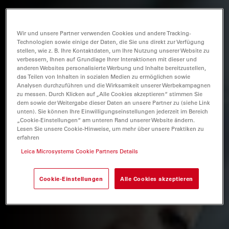
Wir und unsere Partner verwenden Cookies und andere Tracking-
Technologien sowie einige der Daten, die Sie uns direkt zur Verfügung
stellen, wie z. B. Ihre Kontaktdaten, um Ihre Nutzung unserer Website zu
verbessern, Ihnen auf Grundlage Ihrer Interaktionen mit dieser und
anderen Websites personalisierte Werbung und Inhalte bereitzustellen,
das Teilen von Inhalten in sozialen Medien zu ermöglichen sowie
Analysen durchzuführen und die Wirksamkeit unserer Werbekampagnen
zu messen. Durch Klicken auf „Alle Cookies akzeptieren“ stimmen Sie
dem sowie der Weitergabe dieser Daten an unsere Partner zu (siehe Link
unten). Sie können Ihre Einwilligungseinstellungen jederzeit im Bereich
„Cookie-Einstellungen“ am unteren Rand unserer Website ändern.
Lesen Sie unsere Cookie-Hinweise, um mehr über unsere Praktiken zu
erfahren
Leica Microsystems Cookie Partners Details
Cookie-Einstellungen
Alle Cookies akzeptieren