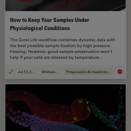
How to Keep Your Samples Under
Physiological Conditions
The Coral Life workflow combines dynamic data with
the best possible sample fixation by high pressure
freezing. However, good sample preservation won’t
help if your cells are stressed by temperature…
Jul 13, 2021
Whitepaper
Preparación de muestras EM
How to 