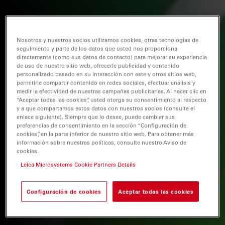
Nosotros y nuestros socios utilizamos cookies, otras tecnologías de
seguimiento y parte de los datos que usted nos proporciona
directamente (como sus datos de contacto) para mejorar su experiencia
de uso de nuestro sitio web, ofrecerle publicidad y contenido
personalizado basado en su interacción con este y otros sitios web,
permitirle compartir contenido en redes sociales, efectuar análisis y
medir la efectividad de nuestras campañas publicitarias. Al hacer clic en
“Aceptar todas las cookies”, usted otorga su consentimiento al respecto
y a que compartamos estos datos con nuestros socios (consulte el
enlace siguiente). Siempre que lo desee, puede cambiar sus
preferencias de consentimiento en la sección “Configuración de
cookies”, en la parte inferior de nuestro sitio web. Para obtener más
información sobre nuestras políticas, consulte nuestro Aviso de
cookies.
Leica Microsystems Cookie Partners Details
Configuración de cookies
Aceptar todas las cookies