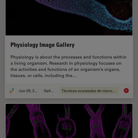
Physiology Image Gallery
Physiology is about the processes and functions within
a living organism. Research in physiology focuses on
the activities and functions of an organism’s organs,
tissues, or cells, including the…
Jun 29, 2021
Gallery
Técnicas avanzadas de microscopía
Physiol