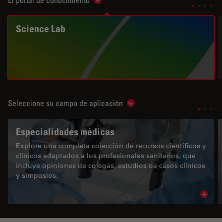
Show subnavigation
Science Lab
Seleccione su campo de aplicación
Show subnavigation
Especialidades médicas
Explore una completa colección de recursos científicos y
clínicos adaptados a los profesionales sanitarios, que
incluye opiniones de colegas, estudios de casos clínicos
y simposios.
Read 