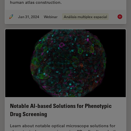
human atlas construction.
Jan 31, 2024
Webinar
Análisis multiplex espacial
Acceler
Notable AI-based Solutions for Phenotypic
Drug Screening
Learn about notable optical microscope solutions for