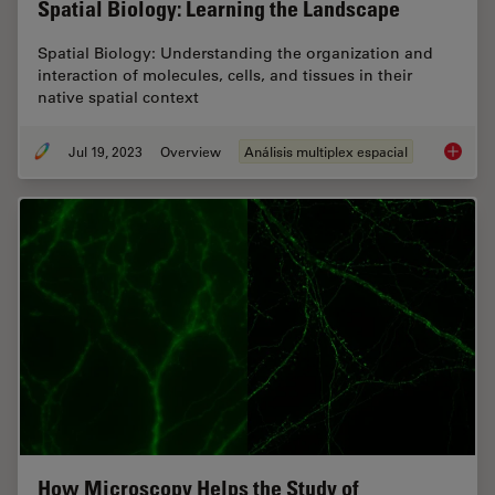
Spatial Biology: Learning the Landscape
Spatial Biology: Understanding the organization and
interaction of molecules, cells, and tissues in their
native spatial context
Jul 19, 2023
Overview
Análisis multiplex espacial
Spatial
How Microscopy Helps the Study of