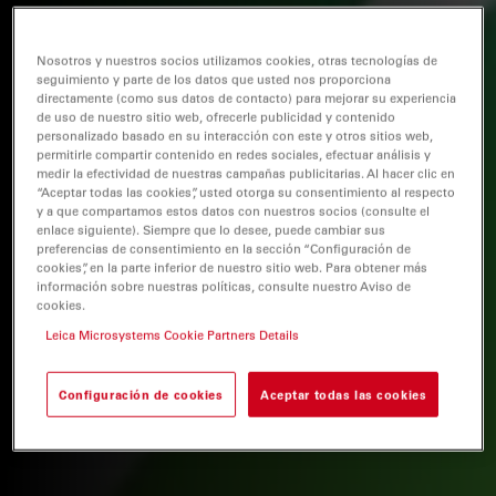
Nosotros y nuestros socios utilizamos cookies, otras tecnologías de
seguimiento y parte de los datos que usted nos proporciona
directamente (como sus datos de contacto) para mejorar su experiencia
de uso de nuestro sitio web, ofrecerle publicidad y contenido
personalizado basado en su interacción con este y otros sitios web,
permitirle compartir contenido en redes sociales, efectuar análisis y
medir la efectividad de nuestras campañas publicitarias. Al hacer clic en
“Aceptar todas las cookies”, usted otorga su consentimiento al respecto
y a que compartamos estos datos con nuestros socios (consulte el
enlace siguiente). Siempre que lo desee, puede cambiar sus
preferencias de consentimiento en la sección “Configuración de
cookies”, en la parte inferior de nuestro sitio web. Para obtener más
información sobre nuestras políticas, consulte nuestro Aviso de
cookies.
Leica Microsystems Cookie Partners Details
Configuración de cookies
Aceptar todas las cookies