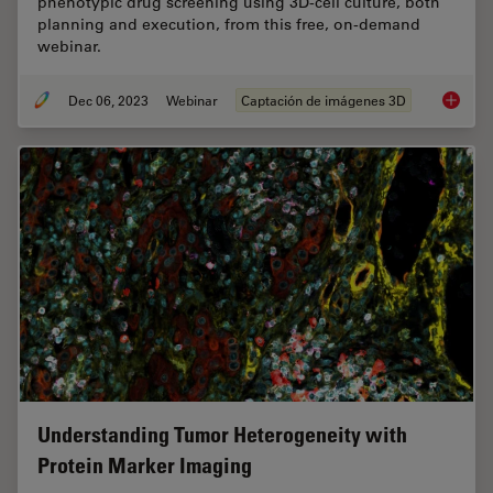
phenotypic drug screening using 3D-cell culture, both
planning and execution, from this free, on-demand
webinar.
Dec 06, 2023
Webinar
Captación de imágenes 3D
Notable
Understanding Tumor Heterogeneity with
Protein Marker Imaging