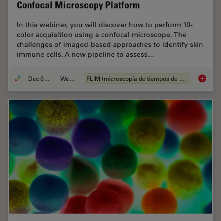
Confocal Microscopy Platform
In this webinar, you will discover how to perform 10-
color acquisition using a confocal microscope. The
challenges of imaged-based approaches to identify skin
immune cells. A new pipeline to assess…
Dec 05, 2022
Webinar
FLIM (microscopía de tiempos de vida de fluorescencia)
Virtual