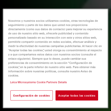
Nosotros y nuestros socios utilizamos cookies, otras tecnologías de
seguimiento y parte de los datos que usted nos proporciona
directamente (como sus datos de contacto) para mejorar su experiencia
de uso de nuestro sitio web, ofrecerle publicidad y contenido
personalizado basado en su interacción con este y otros sitios web,
permitirle compartir contenido en redes sociales, efectuar análisis y
medir la efectividad de nuestras campañas publicitarias. Al hacer clic en
“Aceptar todas las cookies”, usted otorga su consentimiento al respecto
y a que compartamos estos datos con nuestros socios (consulte el
enlace siguiente). Siempre que lo desee, puede cambiar sus
preferencias de consentimiento en la sección “Configuración de
cookies”, en la parte inferior de nuestro sitio web. Para obtener más
información sobre nuestras políticas, consulte nuestro Aviso de
cookies.
Leica Microsystems Cookie Partners Details
Configuración de cookies
Aceptar todas las cookies