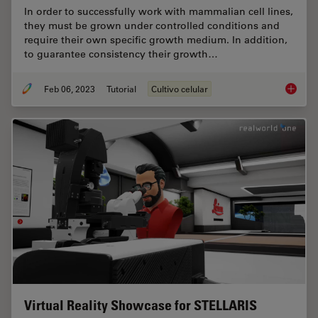
In order to successfully work with mammalian cell lines,
they must be grown under controlled conditions and
require their own specific growth medium. In addition,
to guarantee consistency their growth…
Feb 06, 2023
Tutorial
Cultivo celular
How to 
Virtual Reality Showcase for STELLARIS