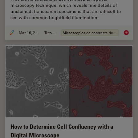
microscopy technique, which reveals fine details of
unstained, transparent specimens that are difficult to
see with common brightfield illumination.
Mar 16, 2023
Tutorial
Microscopios de contraste de fases
Phase C
How to Determine Cell Confluency with a
Digital Microscope