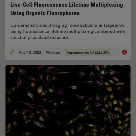
Live-Cell Fluorescence Lifetime Multiplexing
Using Organic Fluorophores
On-demand video: Imaging more subcellular targets by
using fluorescence lifetime multiplexing combined with
spectrally resolved detection.
Nov 18, 2022
Webinar
Funciones de STELLARIS
Live-Ce