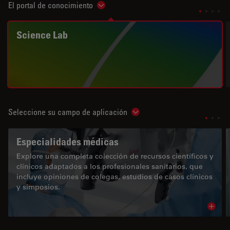
El portal de conocimiento
Show subnavigation
Science Lab
Seleccione su campo de aplicación
Show subnavigation
Especialidades médicas
Explore una completa colección de recursos científicos y
clínicos adaptados a los profesionales sanitarios, que
incluye opiniones de colegas, estudios de casos clínicos
y simposios.
Read 