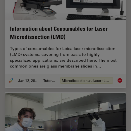
Information about Consumables for Laser
Microdissection (LMD)
Types of consumables for Leica laser microdissection
(LMD) systems, covering from basic to highly
specialized applications, are described here. The most
common ones are glass membrane slides in…
Jan 12, 2021
Tutoriel
Microdissection au laser (LMD)
Informa