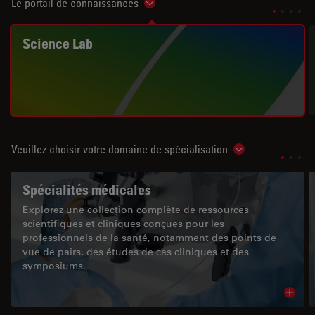
Le portail de connaissances
Show subnavigation
Science Lab
Veuillez choisir votre domaine de spécialisation
Show subnavigat
Spécialités médicales
Explorez une collection complète de ressources
scientifiques et cliniques conçues pour les
professionnels de la santé, notamment des points de
vue de pairs, des études de cas cliniques et des
symposiums.
Read 