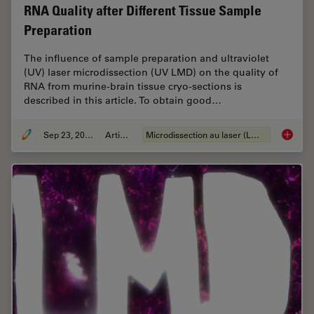
RNA Quality after Different Tissue Sample
Preparation
The influence of sample preparation and ultraviolet
(UV) laser microdissection (UV LMD) on the quality of
RNA from murine-brain tissue cryo-sections is
described in this article. To obtain good…
Sep 23, 2022
Article
Microdissection au laser (LMD)
RNA Qua