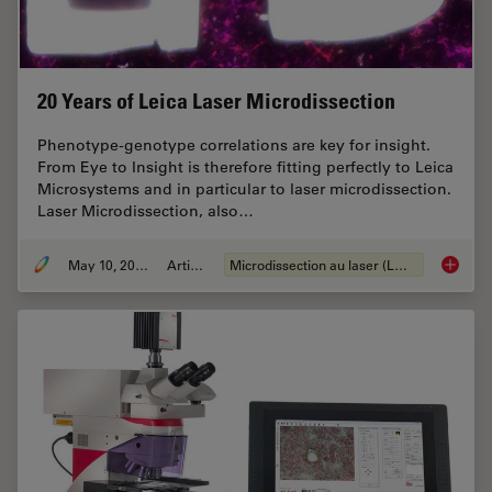
20 Years of Leica Laser Microdissection
Phenotype-genotype correlations are key for insight.
From Eye to Insight is therefore fitting perfectly to Leica
Microsystems and in particular to laser microdissection.
Laser Microdissection, also…
May 10, 2021
Article
Microdissection au laser (LMD)
20 Year