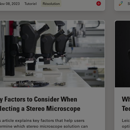
Nov 08, 2023
Tutoriel
Résolution
S
Understanding Clear
y Factors to Consider When
Wh
lecting a Stereo Microscope
Te
 article explains key factors that help users
Lei
ermine which stereo microscope solution can
opt