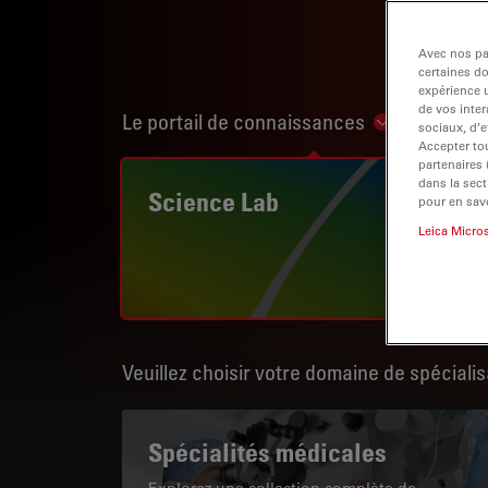
Avec nos par
certaines d
expérience u
de vos inter
Le portail de connaissances
Show subnav
sociaux, d’e
Accepter tou
partenaires
dans la sect
Science Lab
pour en savo
Leica Micro
Veuillez choisir votre domaine de spécialis
Spécialités médicales
Explorez une collection complète de