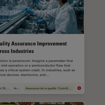
ality Assurance Improvement
ross Industries
cision is paramount. Imagine a pacemaker that
s mid-operation or a semiconductor flaw that
es a critical system crash. In industries, such as
cal devices, electronics, and…
Oct 30, 2025
Article
Assurance de la qualité / Contrôle de la qualité
ng Battery Manufacturing
Quality Assurance I