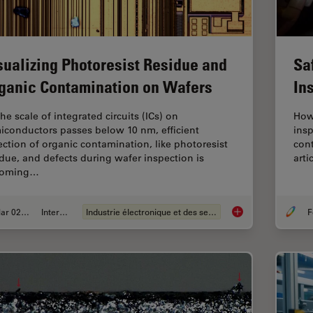
sualizing Photoresist Residue and
Sa
ganic Contamination on Wafers
In
he scale of integrated circuits (ICs) on
How
iconductors passes below 10 nm, efficient
insp
ection of organic contamination, like photoresist
cont
idue, and defects during wafer inspection is
arti
coming…
Mar 02, 2026
Interviews
Industrie électronique et des semi-conducteurs
F
Visualizing Photore