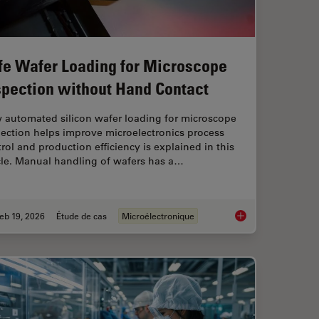
fe Wafer Loading for Microscope
spection without Hand Contact
 automated silicon wafer loading for microscope
ection helps improve microelectronics process
rol and production efficiency is explained in this
cle. Manual handling of wafers has a…
eb 19, 2026
Étude de cas
Microélectronique
sist Residue and Organic Contamination on Wafers
Safe Wafer Loading 