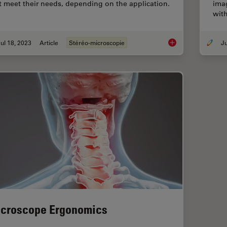
t meet their needs, depending on the application.
imag
with
ul 18, 2023
Article
Stéréo-microscopie
Key Factors to Cons
croscope Ergonomics