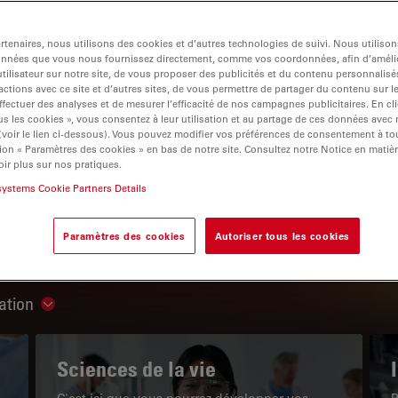
tenaires, nous utilisons des cookies et d’autres technologies de suivi. Nous utiliso
onnées que vous nous fournissez directement, comme vos coordonnées, afin d’amélio
tilisateur sur notre site, de vous proposer des publicités et du contenu personnalisé
actions avec ce site et d’autres sites, de vous permettre de partager du contenu sur l
igation
ffectuer des analyses et de mesurer l’efficacité de nos campagnes publicitaires. En cl
s les cookies », vous consentez à leur utilisation et au partage de ces données avec
 (voir le lien ci-dessous). Vous pouvez modifier vos préférences de consentement à 
ion « Paramètres des cookies » en bas de notre site. Consultez notre Notice en matiè
LE PORTAIL DE CONNAISSANCES
ir plus sur nos pratiques.
systems Cookie Partners Details
Lire nos derniers articles
Paramètres des cookies
Autoriser tous les cookies
Read arti
ation
Show subnavigation
Sciences de la vie
C'est ici que vous pourrez développer vos
P