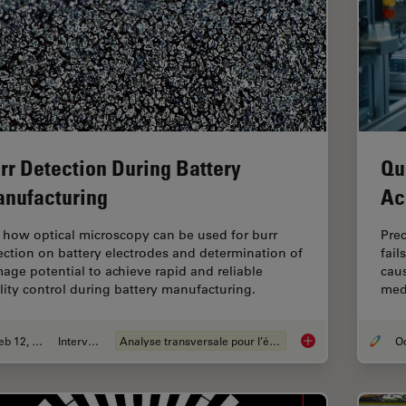
rr Detection During Battery
Qu
nufacturing
Ac
 how optical microscopy can be used for burr
Pre
ection on battery electrodes and determination of
fail
age potential to achieve rapid and reliable
caus
lity control during battery manufacturing.
medi
Feb 12, 2026
Interviews
Analyse transversale pour l’électronique
Burr Detection Duri