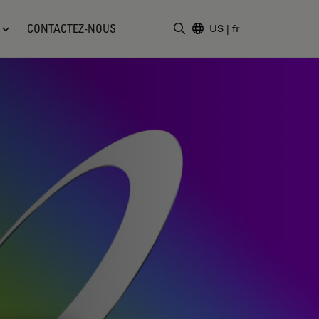
CONTACTEZ-NOUS
US
|
fr
Saisir un terme de recher