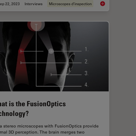
ep 22, 2023
Interviews
Microscopes d’inspection
ly the Magnification of Microscopy
Top Challenges for Vi
at is the FusionOptics
chnology?
ca stereo microscopes with FusionOptics provide
imal 3D perception. The brain merges two