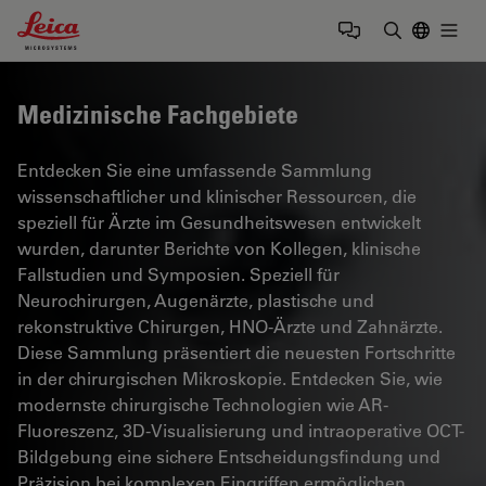
Leica Microsystems Logo
Togg
Suchbegrif
Medizinische Fachgebiete
Entdecken Sie eine umfassende Sammlung
wissenschaftlicher und klinischer Ressourcen, die
speziell für Ärzte im Gesundheitswesen entwickelt
wurden, darunter Berichte von Kollegen, klinische
Fallstudien und Symposien. Speziell für
Neurochirurgen, Augenärzte, plastische und
rekonstruktive Chirurgen, HNO-Ärzte und Zahnärzte.
Diese Sammlung präsentiert die neuesten Fortschritte
in der chirurgischen Mikroskopie. Entdecken Sie, wie
modernste chirurgische Technologien wie AR-
Fluoreszenz, 3D-Visualisierung und intraoperative OCT-
Bildgebung eine sichere Entscheidungsfindung und
Präzision bei komplexen Eingriffen ermöglichen.