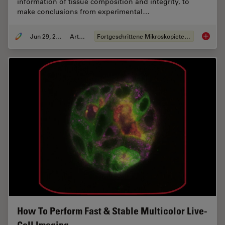
information of tissue composition and integrity, to
make conclusions from experimental…
Jun 29, 2022
Artikel
Fortgeschrittene Mikroskopietechniken
3D Tiss
How To Perform Fast & Stable Multicolor Live-
Cell Imaging