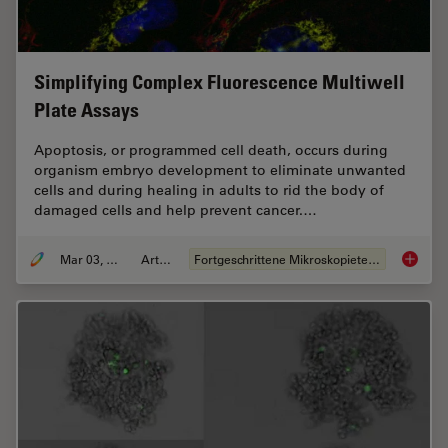
Simplifying Complex Fluorescence Multiwell
Plate Assays
Apoptosis, or programmed cell death, occurs during
organism embryo development to eliminate unwanted
cells and during healing in adults to rid the body of
damaged cells and help prevent cancer.…
Mar 03, 2022
Artikel
Fortgeschrittene Mikroskopietechniken
Simplif