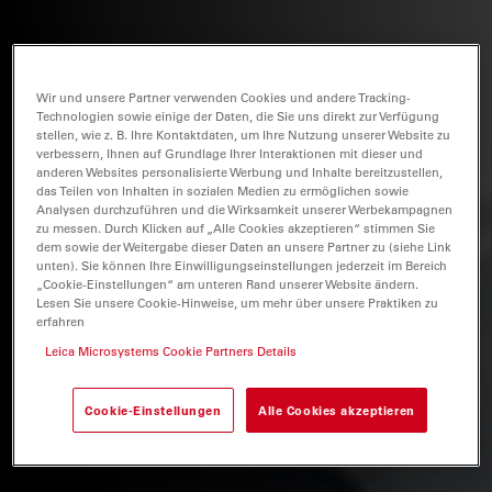
Wir und unsere Partner verwenden Cookies und andere Tracking-
Technologien sowie einige der Daten, die Sie uns direkt zur Verfügung
stellen, wie z. B. Ihre Kontaktdaten, um Ihre Nutzung unserer Website zu
verbessern, Ihnen auf Grundlage Ihrer Interaktionen mit dieser und
anderen Websites personalisierte Werbung und Inhalte bereitzustellen,
das Teilen von Inhalten in sozialen Medien zu ermöglichen sowie
Analysen durchzuführen und die Wirksamkeit unserer Werbekampagnen
zu messen. Durch Klicken auf „Alle Cookies akzeptieren“ stimmen Sie
dem sowie der Weitergabe dieser Daten an unsere Partner zu (siehe Link
unten). Sie können Ihre Einwilligungseinstellungen jederzeit im Bereich
„Cookie-Einstellungen“ am unteren Rand unserer Website ändern.
Lesen Sie unsere Cookie-Hinweise, um mehr über unsere Praktiken zu
erfahren
Leica Microsystems Cookie Partners Details
Cookie-Einstellungen
Alle Cookies akzeptieren