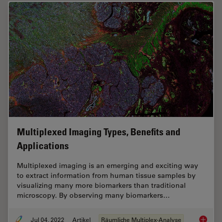
Multiplexed Imaging Types, Benefits and
Applications
Multiplexed imaging is an emerging and exciting way
to extract information from human tissue samples by
visualizing many more biomarkers than traditional
microscopy. By observing many biomarkers…
Jul 04, 2022
Artikel
Räumliche Multiplex-Analyse
Multipl