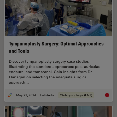
Tympanoplasty Surgery: Optimal Approaches
and Tools
Discover tympanoplasty surgery case studies
illustrating the standard approaches: post-auricular,
endaural and transcanal. Gain insights from Dr.
Flanagan on selecting the adequate surgical
approach…
May 21, 2024
Fallstudie
Otolaryngologie (ENT)
Tympano