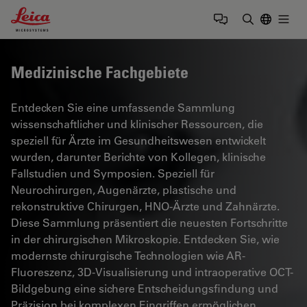
Leica Microsystems Logo
Togg
Suchbegrif
Medizinische Fachgebiete
Entdecken Sie eine umfassende Sammlung
wissenschaftlicher und klinischer Ressourcen, die
speziell für Ärzte im Gesundheitswesen entwickelt
wurden, darunter Berichte von Kollegen, klinische
Fallstudien und Symposien. Speziell für
Neurochirurgen, Augenärzte, plastische und
rekonstruktive Chirurgen, HNO-Ärzte und Zahnärzte.
Diese Sammlung präsentiert die neuesten Fortschritte
in der chirurgischen Mikroskopie. Entdecken Sie, wie
modernste chirurgische Technologien wie AR-
Fluoreszenz, 3D-Visualisierung und intraoperative OCT-
Bildgebung eine sichere Entscheidungsfindung und
Präzision bei komplexen Eingriffen ermöglichen.