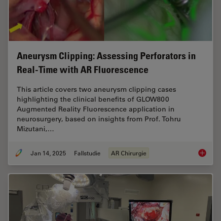
Aneurysm Clipping: Assessing Perforators in
Real-Time with AR Fluorescence
This article covers two aneurysm clipping cases
highlighting the clinical benefits of GLOW800
Augmented Reality Fluorescence application in
neurosurgery, based on insights from Prof. Tohru
Mizutani,…
Jan 14, 2025
Fallstudie
AR Chirurgie
Aneurys