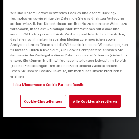
Wir und unsere Partner verwenden Cookies und andere Tracking-
Technologien sowie einige der Daten, die Sie uns direkt zur Verfügung
stellen, wie z. B. Ihre Kontaktdaten, um Ihre Nutzung unserer Website zu
verbessern, Ihnen auf Grundlage Ihrer Interaktionen mit dieser und
anderen Websites personalisierte Werbung und Inhalte bereitzustellen,
das Teilen von Inhalten in sozialen Medien zu ermöglichen sowie
Analysen durchzuführen und die Wirksamkeit unserer Werbekampagnen
zu messen. Durch Klicken auf „Alle Cookies akzeptieren“ stimmen Sie
dem sowie der Weitergabe dieser Daten an unsere Partner zu (siehe Link
unten). Sie können Ihre Einwilligungseinstellungen jederzeit im Bereich
„Cookie-Einstellungen“ am unteren Rand unserer Website ändern.
Lesen Sie unsere Cookie-Hinweise, um mehr über unsere Praktiken zu
erfahren
Leica Microsystems Cookie Partners Details
Cookie-Einstellungen
Alle Cookies akzeptieren