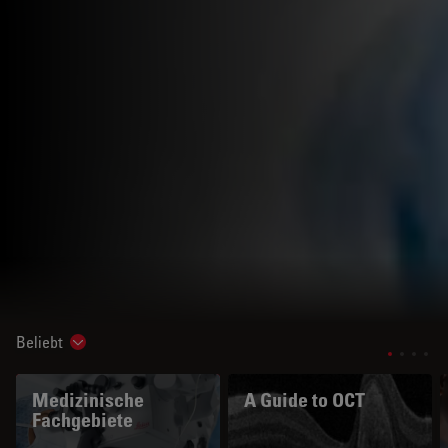
Beliebt
Show subnavigation
Medizinische
A Guide to OCT
Fachgebiete