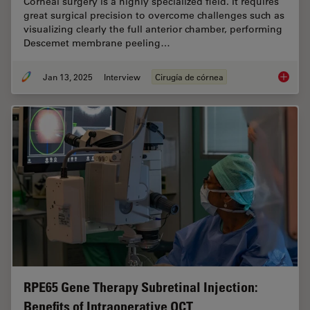
Corneal surgery is a highly specialized field. It requires
great surgical precision to overcome challenges such as
visualizing clearly the full anterior chamber, performing
Descemet membrane peeling…
Jan 13, 2025
Interview
Cirugía de córnea
How Rea
RPE65 Gene Therapy Subretinal Injection:
Benefits of Intraoperative OCT