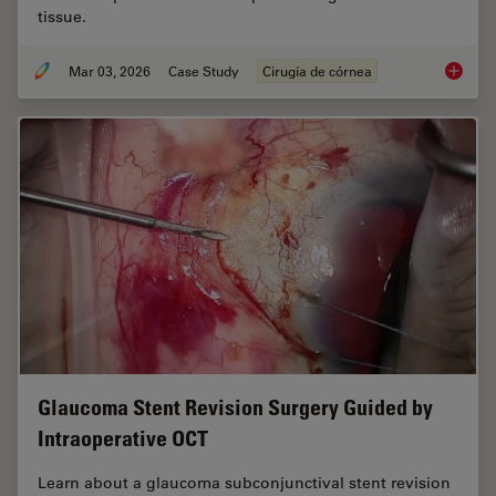
tissue.
Mar 03, 2026
Case Study
Cirugía de córnea
Ophthal
Glaucoma Stent Revision Surgery Guided by
Intraoperative OCT
Learn about a glaucoma subconjunctival stent revision