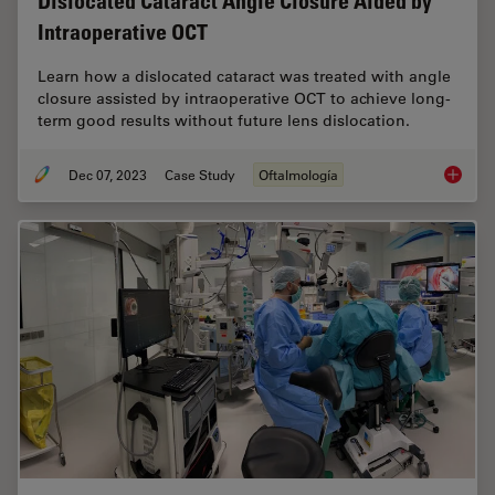
Dislocated Cataract Angle Closure Aided by
Intraoperative OCT
Learn how a dislocated cataract was treated with angle
closure assisted by intraoperative OCT to achieve long-
term good results without future lens dislocation.
Dec 07, 2023
Case Study
Oftalmología
Disloca