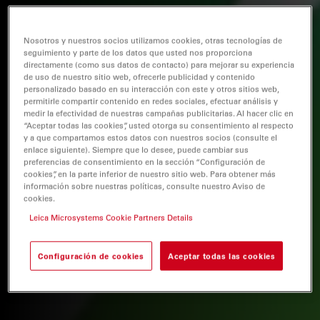
Nosotros y nuestros socios utilizamos cookies, otras tecnologías de
seguimiento y parte de los datos que usted nos proporciona
directamente (como sus datos de contacto) para mejorar su experiencia
de uso de nuestro sitio web, ofrecerle publicidad y contenido
personalizado basado en su interacción con este y otros sitios web,
permitirle compartir contenido en redes sociales, efectuar análisis y
medir la efectividad de nuestras campañas publicitarias. Al hacer clic en
“Aceptar todas las cookies”, usted otorga su consentimiento al respecto
y a que compartamos estos datos con nuestros socios (consulte el
enlace siguiente). Siempre que lo desee, puede cambiar sus
preferencias de consentimiento en la sección “Configuración de
cookies”, en la parte inferior de nuestro sitio web. Para obtener más
información sobre nuestras políticas, consulte nuestro Aviso de
cookies.
Leica Microsystems Cookie Partners Details
Configuración de cookies
Aceptar todas las cookies