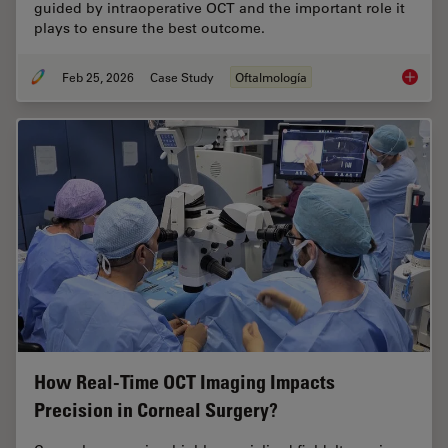
guided by intraoperative OCT and the important role it
plays to ensure the best outcome.
Feb 25, 2026
Case Study
Oftalmología
Glaucom
How Real-Time OCT Imaging Impacts
Precision in Corneal Surgery?