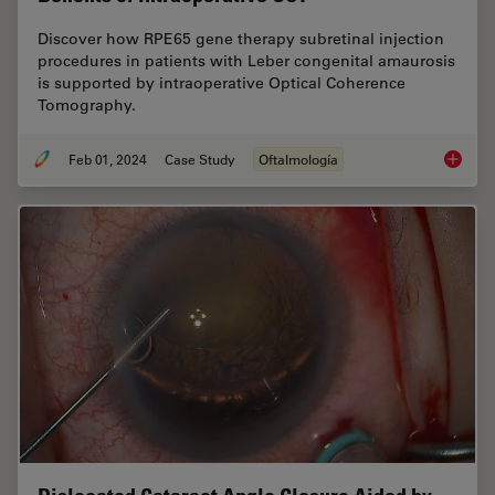
Discover how RPE65 gene therapy subretinal injection
procedures in patients with Leber congenital amaurosis
is supported by intraoperative Optical Coherence
Tomography.
Feb 01, 2024
Case Study
Oftalmología
RPE65 G