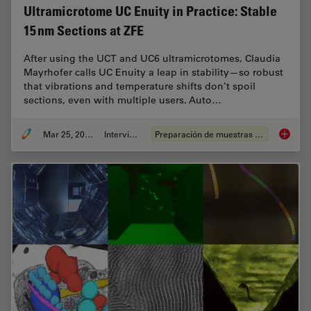
Ultramicrotome UC Enuity in Practice: Stable
15 nm Sections at ZFE
After using the UCT and UC6 ultramicrotomes, Claudia
Mayrhofer calls UC Enuity a leap in stability—so robust
that vibrations and temperature shifts don’t spoil
sections, even with multiple users. Auto…
Mar 25, 2026
Interview
Preparación de muestras EM
Ultrami