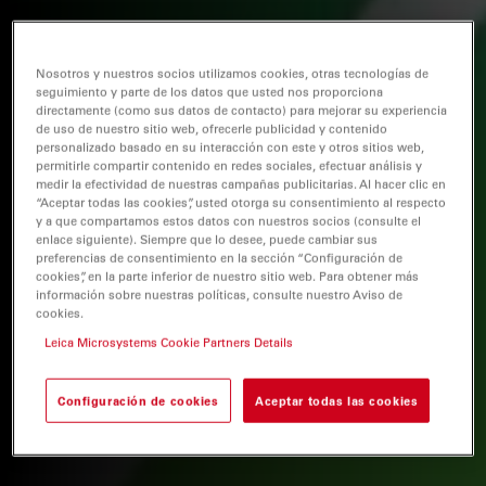
Nosotros y nuestros socios utilizamos cookies, otras tecnologías de
seguimiento y parte de los datos que usted nos proporciona
directamente (como sus datos de contacto) para mejorar su experiencia
de uso de nuestro sitio web, ofrecerle publicidad y contenido
personalizado basado en su interacción con este y otros sitios web,
permitirle compartir contenido en redes sociales, efectuar análisis y
medir la efectividad de nuestras campañas publicitarias. Al hacer clic en
“Aceptar todas las cookies”, usted otorga su consentimiento al respecto
y a que compartamos estos datos con nuestros socios (consulte el
enlace siguiente). Siempre que lo desee, puede cambiar sus
preferencias de consentimiento en la sección “Configuración de
cookies”, en la parte inferior de nuestro sitio web. Para obtener más
información sobre nuestras políticas, consulte nuestro Aviso de
cookies.
Leica Microsystems Cookie Partners Details
Configuración de cookies
Aceptar todas las cookies