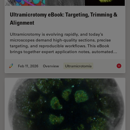
Ultramicrotomy eBook: Targeting, Trimming &
Alignment
Ultramicrotomy is evolving rapidly, and today’s
microscopes demand high‑quality sections, precise
targeting, and reproducible workflows. This eBook
brings together expert application notes, automated…
Feb 11, 2026
Overview
Ultramicrotomía
Ultrami