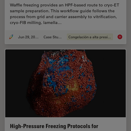
Waffle freezing provides an HPF-based route to cryo-ET
sample preparation. This workflow guide follows the
process from grid and carrier assembly to vitrification,
cryo-FIB milling, lamella…
Jun 29, 2026
Case Study
Congelación a alta presión
Waffle 
High-Pressure Freezing Protocols for