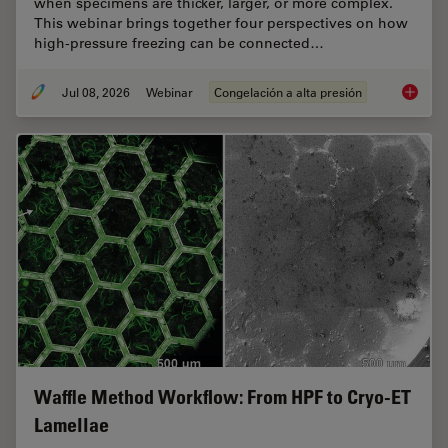
when specimens are thicker, larger, or more complex.
This webinar brings together four perspectives on how
high-pressure freezing can be connected…
Jul 08, 2026
Webinar
Congelación a alta presión
Cryo-ET
Waffle Method Workflow: From HPF to Cryo-ET
Lamellae