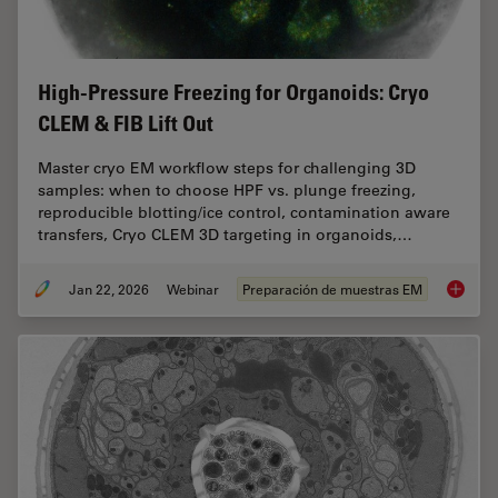
High-Pressure Freezing for Organoids: Cryo
CLEM & FIB Lift Out
Master cryo EM workflow steps for challenging 3D
samples: when to choose HPF vs. plunge freezing,
reproducible blotting/ice control, contamination aware
transfers, Cryo CLEM 3D targeting in organoids,…
Jan 22, 2026
Webinar
Preparación de muestras EM
High-Pr