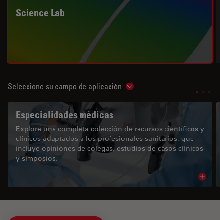
Science Lab
Seleccione su campo de aplicación
Show subnavigation
Especialidades médicas
Explore una completa colección de recursos científicos y
clínicos adaptados a los profesionales sanitarios, que
incluye opiniones de colegas, estudios de casos clínicos
y simposios.
Read 