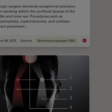
logic surgery demands exceptional precision
n working within the confined spaces of the
le and inner ear. Procedures such as
panoplasty, mastoidectomy, and cochlear
lant placement…
ec 08, 2025
Galeries
Otorhinolaryngologie (ORL)
ion: Transforming Minimally Invasive Spine Surgery
Advanced Visualizati