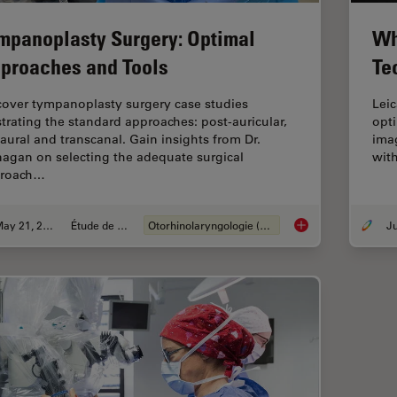
mpanoplasty Surgery: Optimal
Wh
proaches and Tools
Te
cover tympanoplasty surgery case studies
Lei
ustrating the standard approaches: post-auricular,
opt
aural and transcanal. Gain insights from Dr.
imag
nagan on selecting the adequate surgical
with
roach…
May 21, 2024
Étude de cas
Otorhinolaryngologie (ORL)
Tympanoplasty Surg