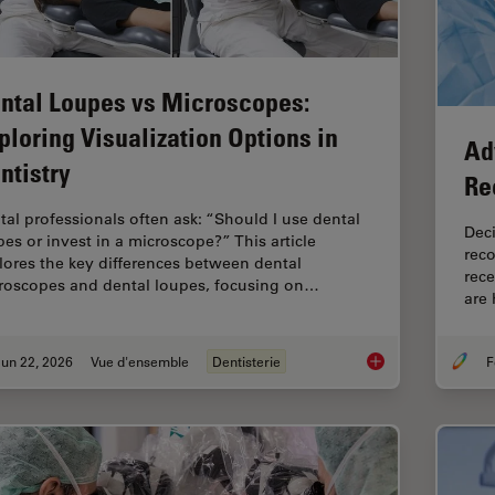
ntal Loupes vs Microscopes:
ploring Visualization Options in
Ad
ntistry
Re
tal professionals often ask: “Should I use dental
Deci
pes or invest in a microscope?” This article
reco
lores the key differences between dental
rece
roscopes and dental loupes, focusing on…
are
un 22, 2026
Vue d'ensemble
Dentisterie
F
Dental Loupes vs Mic