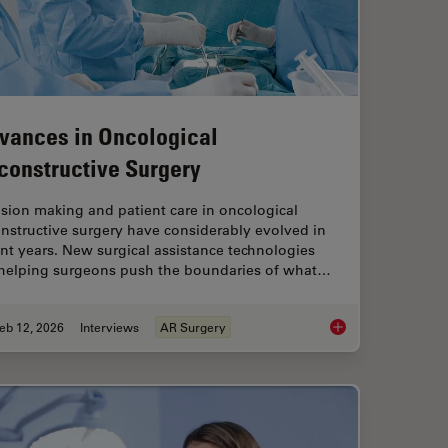
vances in Oncological
constructive Surgery
sion making and patient care in oncological
nstructive surgery have considerably evolved in
nt years. New surgical assistance technologies
 helping surgeons push the boundaries of what…
eb 12, 2026
Interviews
AR Surgery
roscopes: Exploring Visualization Options in Dentistry
Advances in Oncolog