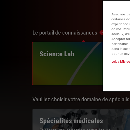
Avec nos par
certaines d
expérience u
de vos inter
Le portail de connaissances
Show subnav
sociaux, d’e
Accepter tou
partenaires
dans la sect
Science Lab
pour en savo
Leica Micro
Veuillez choisir votre domaine de spécialis
Spécialités médicales
Explorez une collection complète de