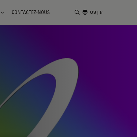
CONTACTEZ-NOUS
US
|
fr
Saisir un terme de recher