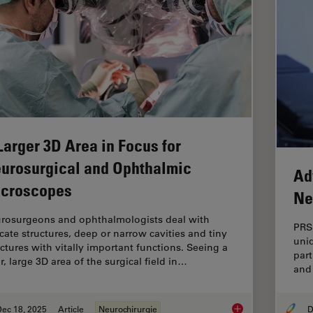
Larger 3D Area in Focus for
urosurgical and Ophthalmic
Ad
croscopes
Ne
rosurgeons and ophthalmologists deal with
PRS 
icate structures, deep or narrow cavities and tiny
uniq
uctures with vitally important functions. Seeing a
part
r, large 3D area of the surgical field in…
and 
Dec 18, 2025
Article
Neurochirurgie
D
A Larger 3D Area in