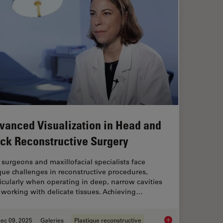
vanced Visualization in Head and
ck Reconstructive Surgery
surgeons and maxillofacial specialists face
ue challenges in reconstructive procedures,
icularly when operating in deep, narrow cavities
working with delicate tissues. Achieving…
ec 09, 2025
Galeries
Plastique reconstructive
 Focus for Neurosurgical and Ophthalmic Microscopes
Advanced Visualizat