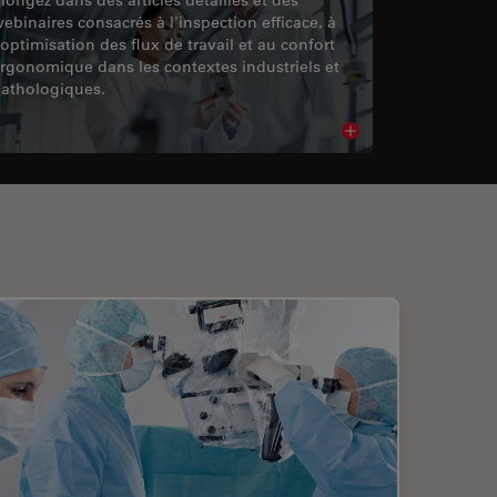
ebinaires consacrés à l'inspection efficace, à
'optimisation des flux de travail et au confort
rgonomique dans les contextes industriels et
athologiques.
cle
Read article