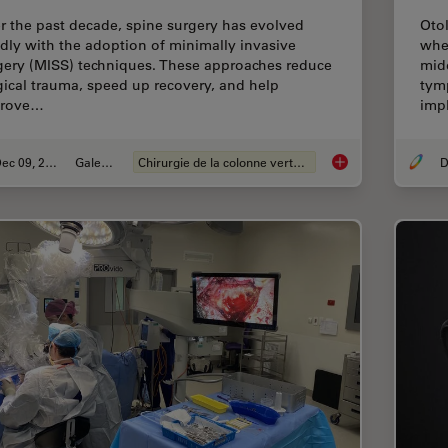
r the past decade, spine surgery has evolved
Oto
idly with the adoption of minimally invasive
whe
gery (MISS) techniques. These approaches reduce
midd
gical trauma, speed up recovery, and help
tym
prove…
imp
Dec 09, 2025
Galeries
Chirurgie de la colonne vertébrale
D
Advanced Visualizat