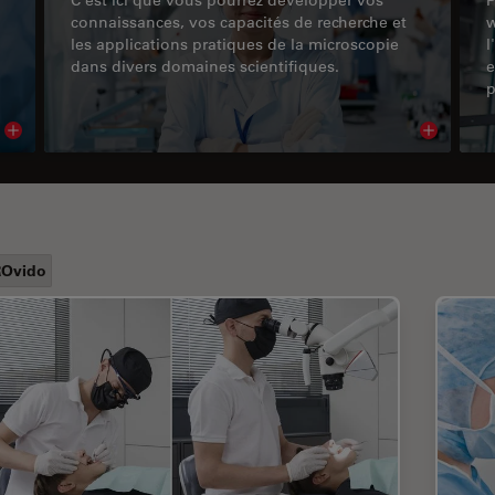
connaissances, vos capacités de recherche et
w
les applications pratiques de la microscopie
l
dans divers domaines scientifiques.
e
p
Read article
Read arti
Ovido