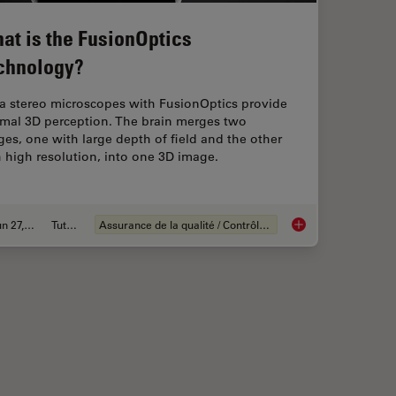
at is the FusionOptics
chnology?
ca stereo microscopes with FusionOptics provide
imal 3D perception. The brain merges two
es, one with large depth of field and the other
 high resolution, into one 3D image.
Jun 27, 2023
Tutoriel
Assurance de la qualité / Contrôle de la qualité
ery: Optimal Approaches and Tools
What is the FusionOp