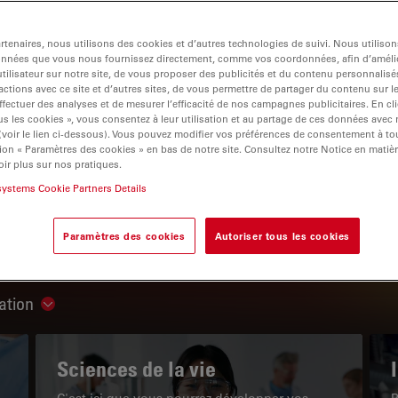
tenaires, nous utilisons des cookies et d’autres technologies de suivi. Nous utiliso
onnées que vous nous fournissez directement, comme vos coordonnées, afin d’amélio
tilisateur sur notre site, de vous proposer des publicités et du contenu personnalisé
actions avec ce site et d’autres sites, de vous permettre de partager du contenu sur l
igation
ffectuer des analyses et de mesurer l’efficacité de nos campagnes publicitaires. En cl
s les cookies », vous consentez à leur utilisation et au partage de ces données avec
 (voir le lien ci-dessous). Vous pouvez modifier vos préférences de consentement à 
ion « Paramètres des cookies » en bas de notre site. Consultez notre Notice en matiè
LE PORTAIL DE CONNAISSANCES
ir plus sur nos pratiques.
systems Cookie Partners Details
Lire nos derniers articles
Paramètres des cookies
Autoriser tous les cookies
Read arti
ation
Show subnavigation
Sciences de la vie
C'est ici que vous pourrez développer vos
P