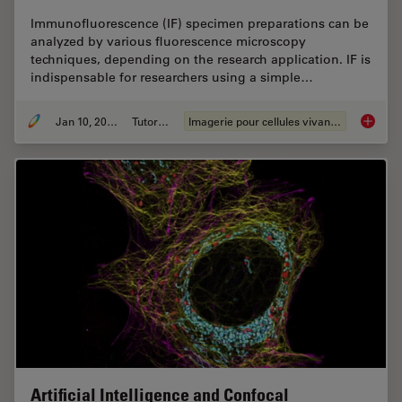
Immunofluorescence (IF) specimen preparations can be
analyzed by various fluorescence microscopy
techniques, depending on the research application. IF is
indispensable for researchers using a simple…
Jan 10, 2022
Tutoriel
Imagerie pour cellules vivantes
How to 
Artificial Intelligence and Confocal