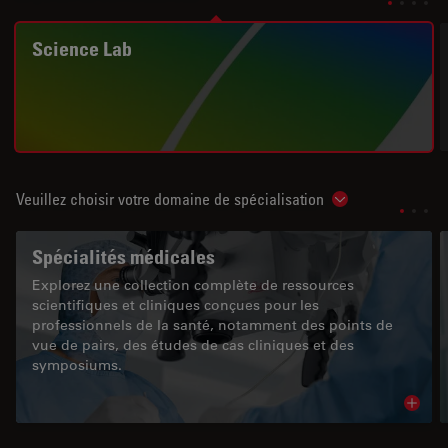
Science Lab
Veuillez choisir votre domaine de spécialisation
Show subnavigat
Spécialités médicales
Explorez une collection complète de ressources
scientifiques et cliniques conçues pour les
professionnels de la santé, notamment des points de
vue de pairs, des études de cas cliniques et des
symposiums.
Read 