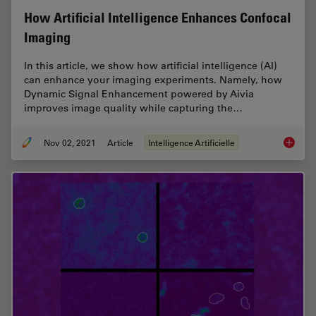
How Artificial Intelligence Enhances Confocal
Imaging
In this article, we show how artificial intelligence (AI)
can enhance your imaging experiments. Namely, how
Dynamic Signal Enhancement powered by Aivia
improves image quality while capturing the…
Nov 02, 2021
Article
Intelligence Artificielle
How Art