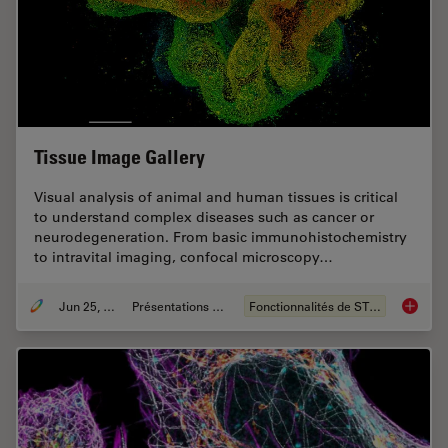
Tissue Image Gallery
Visual analysis of animal and human tissues is critical
to understand complex diseases such as cancer or
neurodegeneration. From basic immunohistochemistry
to intravital imaging, confocal microscopy…
Jun 25, 2021
Présentations du CSF
Fonctionnalités de STELLARIS
Tissue 