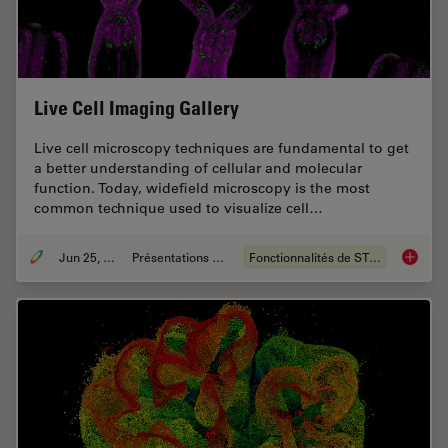
Live Cell Imaging Gallery
Live cell microscopy techniques are fundamental to get
a better understanding of cellular and molecular
function. Today, widefield microscopy is the most
common technique used to visualize cell…
Jun 25, 2021
Présentations du CSF
Fonctionnalités de STELLARIS
Live Cel