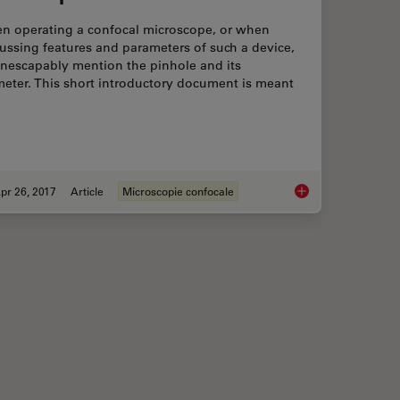
n operating a confocal microscope, or when
ussing features and parameters of such a device,
inescapably mention the pinhole and its
eter. This short introductory document is meant
pr 26, 2017
Article
Microscopie confocale
ing Devices for Confocal Microscopes
Pinhole Effect in Co