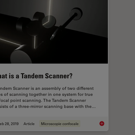
at is a Tandem Scanner?
andem Scanner is an assembly of two different
s of scanning together in one system for true
focal point scanning. The Tandem Scanner
ists of a three-mirror scanning base with the…
eb 28, 2019
Article
Microscopie confocale
View Scanner?
What is a Tandem S