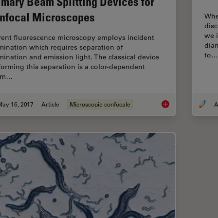
imary Beam Splitting Devices for
nfocal Microscopes
Whe
disc
we 
rent fluorescence microscopy employs incident
diam
umination which requires separation of
to…
umination and emission light. The classical device
forming this separation is a color-dependent
am…
May 16, 2017
Article
Microscopie confocale
A
Primary Beam Splitt