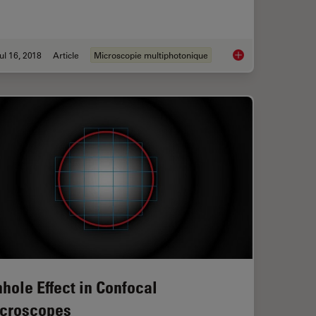
ul 16, 2018
Article
Microscopie multiphotonique
croscope Image Gallery
Which Sensor is the 
nhole Effect in Confocal
croscopes