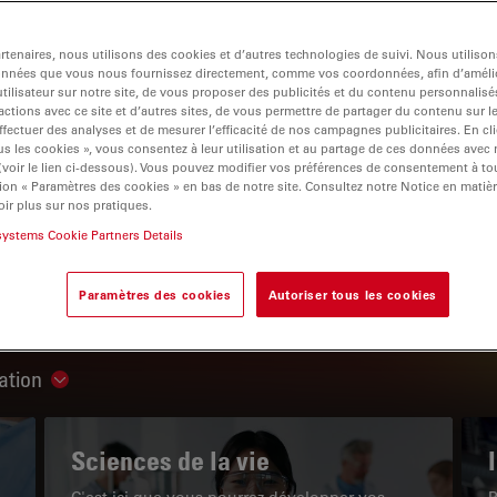
tenaires, nous utilisons des cookies et d’autres technologies de suivi. Nous utiliso
onnées que vous nous fournissez directement, comme vos coordonnées, afin d’amélio
tilisateur sur notre site, de vous proposer des publicités et du contenu personnalisé
actions avec ce site et d’autres sites, de vous permettre de partager du contenu sur l
igation
ffectuer des analyses et de mesurer l’efficacité de nos campagnes publicitaires. En cl
s les cookies », vous consentez à leur utilisation et au partage de ces données avec
 (voir le lien ci-dessous). Vous pouvez modifier vos préférences de consentement à 
ion « Paramètres des cookies » en bas de notre site. Consultez notre Notice en matiè
LE PORTAIL DE CONNAISSANCES
ir plus sur nos pratiques.
systems Cookie Partners Details
Lire nos derniers articles
Paramètres des cookies
Autoriser tous les cookies
Read arti
ation
Show subnavigation
Sciences de la vie
C'est ici que vous pourrez développer vos
P