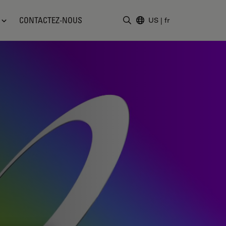
CONTACTEZ-NOUS
US
|
fr
Saisir un terme de recher