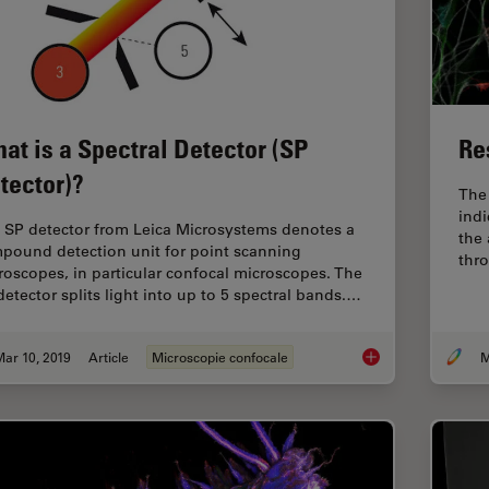
at is a Spectral Detector (SP
Re
tector)?
The 
indi
 SP detector from Leica Microsystems denotes a
the 
pound detection unit for point scanning
thr
roscopes, in particular confocal microscopes. The
detector splits light into up to 5 spectral bands.…
ar 10, 2019
Article
Microscopie confocale
M
What is a Spectral D