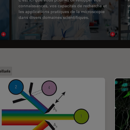
connaissances, vos capacités de recherche et
w
les applications pratiques de la microscopie
l
dans divers domaines scientifiques.
e
p
Read article
Read arti
ellaris