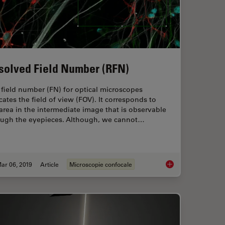
solved Field Number (RFN)
field number (FN) for optical microscopes
cates the field of view (FOV). It corresponds to
area in the intermediate image that is observable
ough the eyepieces. Although, we cannot…
ar 06, 2019
Article
Microscopie confocale
etector (SP Detector)?
Resolved Field Numb