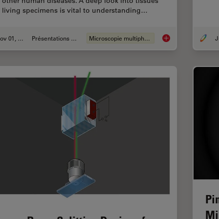
 other human diseases. A deep look into tissues
 living specimens is vital to understanding…
Nov 01, 2018
Présentations du CSF
Microscopie multiphotonique
J
DIVE Multiphoton Mi
Pi
Mi