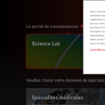
Avec nos par
certaines d
expérience u
de vos inter
Le portail de connaissances
Show subnav
sociaux, d’e
Accepter tou
partenaires
dans la sect
Science Lab
pour en savo
Leica Micro
Veuillez choisir votre domaine de spécialis
Spécialités médicales
Explorez une collection complète de