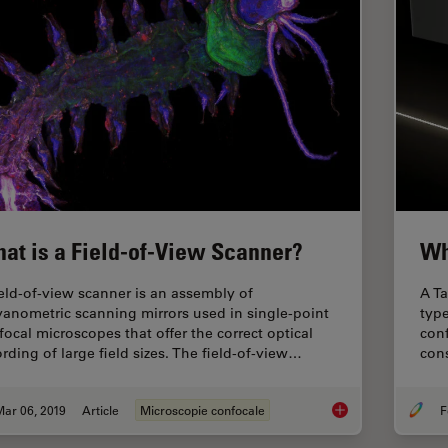
at is a Field-of-View Scanner?
Wh
ield-of-view scanner is an assembly of
A T
vanometric scanning mirrors used in single-point
type
focal microscopes that offer the correct optical
con
ording of large field sizes. The field-of-view…
cons
ar 06, 2019
Article
Microscopie confocale
F
What is a Field-of-