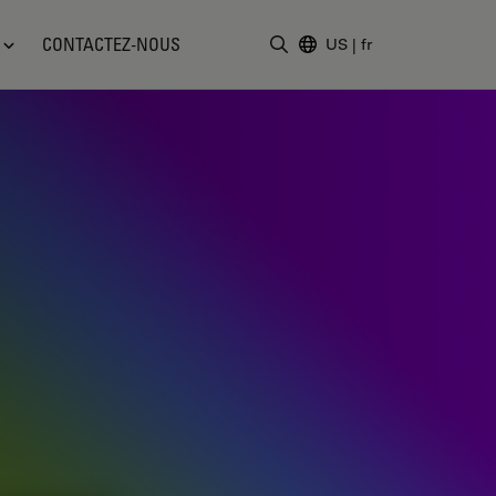
CONTACTEZ-NOUS
US
|
fr
Saisir un terme de recher