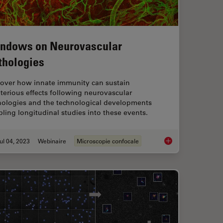
ndows on Neurovascular
thologies
cover how innate immunity can sustain
terious effects following neurovascular
hologies and the technological developments
ling longitudinal studies into these events.
ul 04, 2023
Webinaire
Microscopie confocale
rescent Proteins
Windows on Neurova