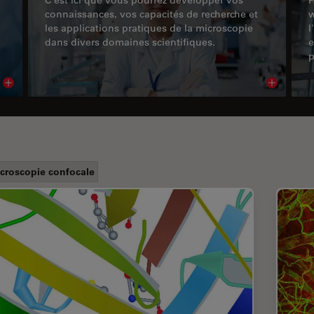
connaissances, vos capacités de recherche et
w
les applications pratiques de la microscopie
l
dans divers domaines scientifiques.
e
p
Read article
Read arti
croscopie confocale