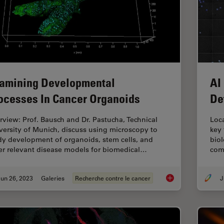
amining Developmental
AI
ocesses In Cancer Organoids
De
erview: Prof. Bausch and Dr. Pastucha, Technical
Loca
versity of Munich, discuss using microscopy to
key 
dy development of organoids, stem cells, and
biol
er relevant disease models for biomedical…
com
un 26, 2023
Galeries
Recherche contre le cancer
J
Examining Developm