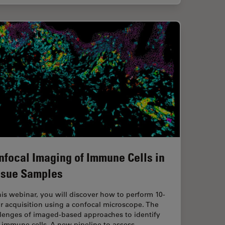
nfocal Imaging of Immune Cells in
ssue Samples
his webinar, you will discover how to perform 10-
r acquisition using a confocal microscope. The
llenges of imaged-based approaches to identify
n immune cells. A new pipeline to assess…