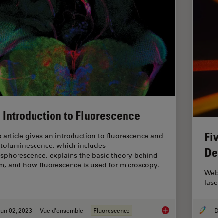
 Introduction to Fluorescence
Fi
s article gives an introduction to fluorescence and
toluminescence, which includes
De
sphorescence, explains the basic theory behind
m, and how fluorescence is used for microscopy.
Webi
lase
un 02, 2023
Vue d'ensemble
Fluorescence
D
An Introduction to F