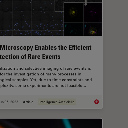
 Microscopy Enables the Efficient
tection of Rare Events
lization and selective imaging of rare events is
for the investigation of many processes in
ogical samples. Yet, due to time constraints and
plexity, some experiments are not feasible…
un 06, 2023
Article
Intelligence Artificielle
ental Processes In Cancer Organoids
AI Microscopy Enable