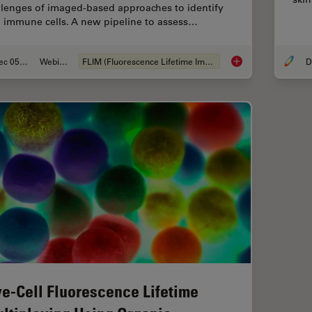
llenges of imaged-based approaches to identify
n immune cells. A new pipeline to assess…
Dec 05, 2022
Webinaire
FLIM (Fluorescence Lifetime Imaging Microscopy)
Virtual Reality Sho
ve-Cell Fluorescence Lifetime