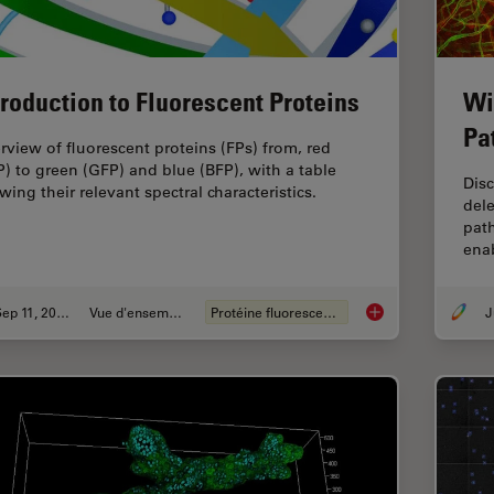
troduction to Fluorescent Proteins
Wi
Pa
rview of fluorescent proteins (FPs) from, red
P) to green (GFP) and blue (BFP), with a table
Dis
wing their relevant spectral characteristics.
dele
pat
enab
Sep 11, 2023
Vue d'ensemble
Protéine fluorescente
J
Introduction to Fluo