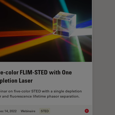
ve-color FLIM-STED with One
pletion Laser
nar on five-color STED with a single depletion
r and fluorescence lifetime phasor separation.
ec 14, 2022
Webinaire
STED
luorescence
Five-color FLIM-STE