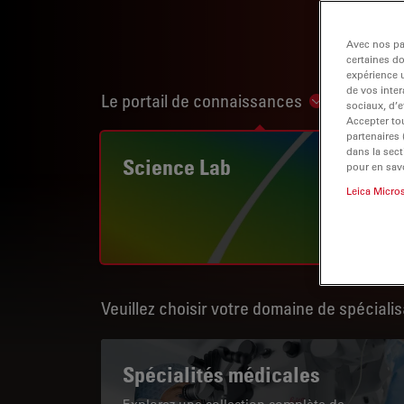
Avec nos par
certaines d
expérience u
de vos inter
Le portail de connaissances
Show subnav
sociaux, d’e
Accepter tou
partenaires
dans la sect
Science Lab
pour en savo
Leica Micro
Veuillez choisir votre domaine de spécialis
Spécialités médicales
Explorez une collection complète de