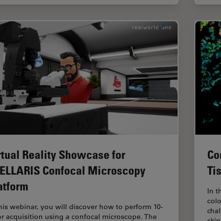
Co
rtual Reality Showcase for
Ti
ELLARIS Confocal Microscopy
atform
In t
colo
this webinar, you will discover how to perform 10-
cha
or acquisition using a confocal microscope. The
ski