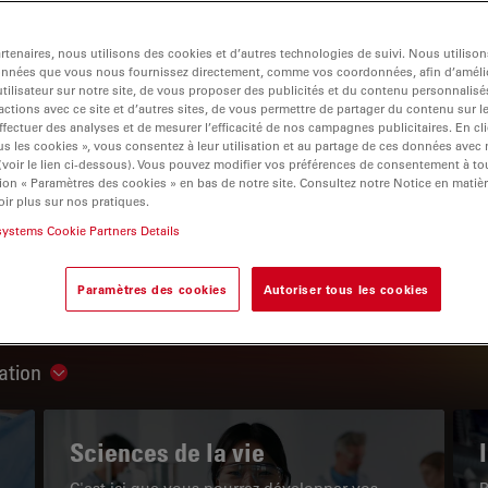
tenaires, nous utilisons des cookies et d’autres technologies de suivi. Nous utiliso
onnées que vous nous fournissez directement, comme vos coordonnées, afin d’amélio
tilisateur sur notre site, de vous proposer des publicités et du contenu personnalisé
actions avec ce site et d’autres sites, de vous permettre de partager du contenu sur l
igation
ffectuer des analyses et de mesurer l’efficacité de nos campagnes publicitaires. En cl
s les cookies », vous consentez à leur utilisation et au partage de ces données avec
 (voir le lien ci-dessous). Vous pouvez modifier vos préférences de consentement à 
ion « Paramètres des cookies » en bas de notre site. Consultez notre Notice en matiè
LE PORTAIL DE CONNAISSANCES
ir plus sur nos pratiques.
systems Cookie Partners Details
Lire nos derniers articles
Paramètres des cookies
Autoriser tous les cookies
Read arti
ation
Show subnavigation
Sciences de la vie
C'est ici que vous pourrez développer vos
P