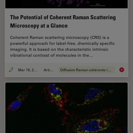
The Potential of Coherent Raman Scattering
Microscopy at a Glance
Coherent Raman scattering microscopy (CRS) is a
powerful approach for label-free, chemically specific
imaging. It is based on the characteristic intrinsic
vibrational contrast of molecules in the…
Mar 16, 2022
Article
Diffusion Raman cohérente (CRS)
The Pot