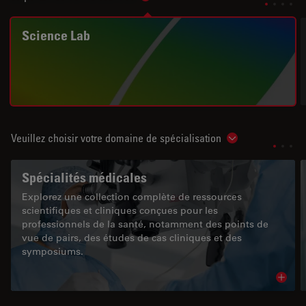
Science Lab
Veuillez choisir votre domaine de spécialisation
Show subnavigat
Spécialités médicales
Explorez une collection complète de ressources
scientifiques et cliniques conçues pour les
professionnels de la santé, notamment des points de
vue de pairs, des études de cas cliniques et des
symposiums.
Read 