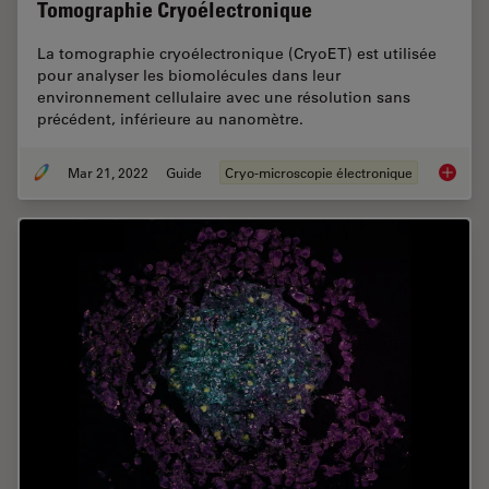
Tomographie Cryoélectronique
La tomographie cryoélectronique (CryoET) est utilisée
pour analyser les biomolécules dans leur
environnement cellulaire avec une résolution sans
précédent, inférieure au nanomètre.
Mar 21, 2022
Guide
Cryo-microscopie électronique
Tomogra