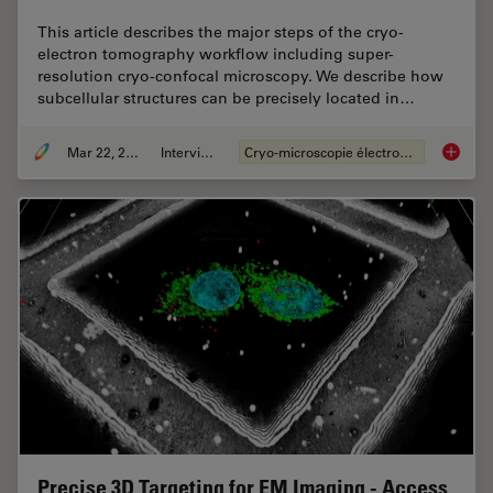
This article describes the major steps of the cryo-
electron tomography workflow including super-
resolution cryo-confocal microscopy. We describe how
subcellular structures can be precisely located in…
Mar 22, 2022
Interviews
Cryo-microscopie électronique
How to T
Precise 3D Targeting for EM Imaging - Access