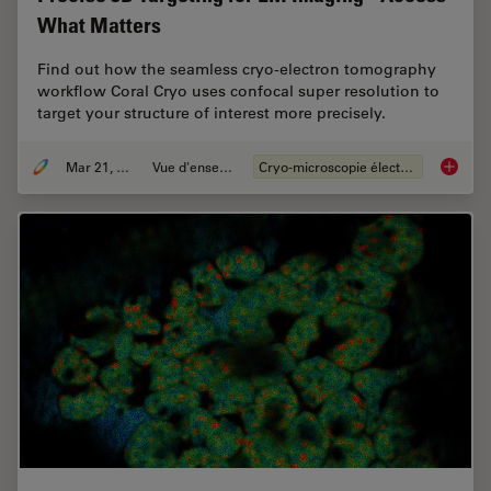
What Matters
Find out how the seamless cryo-electron tomography
workflow Coral Cryo uses confocal super resolution to
target your structure of interest more precisely.
Mar 21, 2022
Vue d'ensemble
Cryo-microscopie électronique
Precise