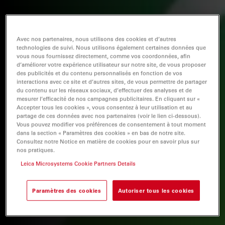
Avec nos partenaires, nous utilisons des cookies et d’autres
technologies de suivi. Nous utilisons également certaines données que
vous nous fournissez directement, comme vos coordonnées, afin
d’améliorer votre expérience utilisateur sur notre site, de vous proposer
des publicités et du contenu personnalisés en fonction de vos
interactions avec ce site et d’autres sites, de vous permettre de partager
du contenu sur les réseaux sociaux, d’effectuer des analyses et de
mesurer l’efficacité de nos campagnes publicitaires. En cliquant sur «
Accepter tous les cookies », vous consentez à leur utilisation et au
partage de ces données avec nos partenaires (voir le lien ci-dessous).
Vous pouvez modifier vos préférences de consentement à tout moment
dans la section « Paramètres des cookies » en bas de notre site.
Consultez notre Notice en matière de cookies pour en savoir plus sur
nos pratiques.
Leica Microsystems Cookie Partners Details
Paramètres des cookies
Autoriser tous les cookies