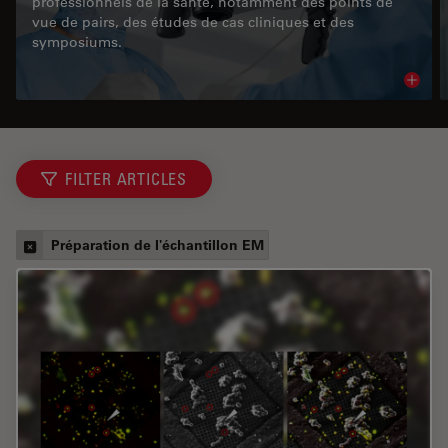
professionnels de la santé, notamment des points de
vue de pairs, des études de cas cliniques et des
symposiums.
Read 
FILTER ARTICLES
Préparation de l'échantillon EM