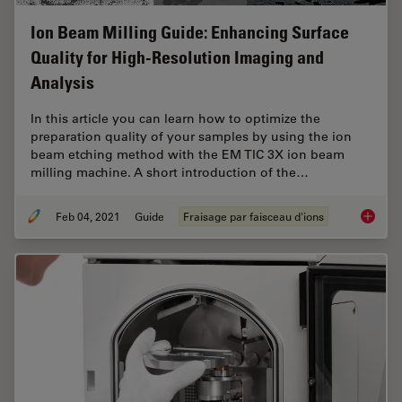
Ion Beam Milling Guide: Enhancing Surface
Quality for High-Resolution Imaging and
Analysis
In this article you can learn how to optimize the
preparation quality of your samples by using the ion
beam etching method with the EM TIC 3X ion beam
milling machine. A short introduction of the…
Feb 04, 2021
Guide
Fraisage par faisceau d'ions
Ion Bea