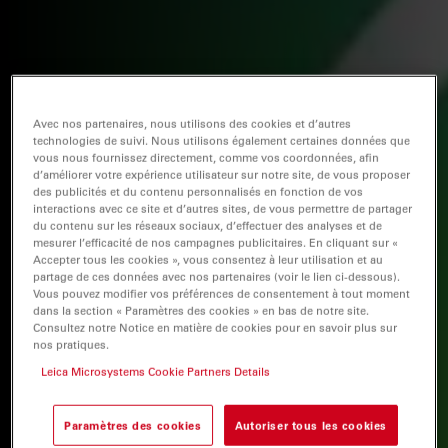
Avec nos partenaires, nous utilisons des cookies et d’autres
technologies de suivi. Nous utilisons également certaines données que
vous nous fournissez directement, comme vos coordonnées, afin
d’améliorer votre expérience utilisateur sur notre site, de vous proposer
des publicités et du contenu personnalisés en fonction de vos
interactions avec ce site et d’autres sites, de vous permettre de partager
du contenu sur les réseaux sociaux, d’effectuer des analyses et de
mesurer l’efficacité de nos campagnes publicitaires. En cliquant sur «
Accepter tous les cookies », vous consentez à leur utilisation et au
partage de ces données avec nos partenaires (voir le lien ci-dessous).
Vous pouvez modifier vos préférences de consentement à tout moment
dans la section « Paramètres des cookies » en bas de notre site.
Consultez notre Notice en matière de cookies pour en savoir plus sur
nos pratiques.
Leica Microsystems Cookie Partners Details
Paramètres des cookies
Autoriser tous les cookies