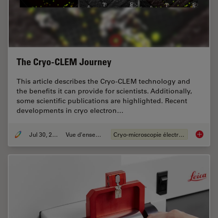
The Cryo-CLEM Journey
This article describes the Cryo-CLEM technology and
the benefits it can provide for scientists. Additionally,
some scientific publications are highlighted. Recent
developments in cryo electron…
Jul 30, 2021
Vue d'ensemble
Cryo-microscopie électronique
The Cr