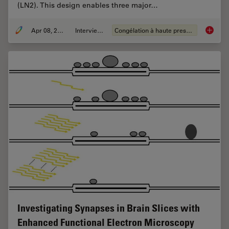
(LN2). This design enables three major…
Apr 08, 2021
Interviews
Congélation à haute pression
Fast, Hi
Investigating Synapses in Brain Slices with
Enhanced Functional Electron Microscopy