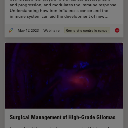
and progression, and modulates the immune response.
Understanding how iron influences cancer and the
immune system can aid the development of new…
May 17, 2023
Webinaire
Recherche contre le cancer
The Rol
Surgical Management of High-Grade Gliomas