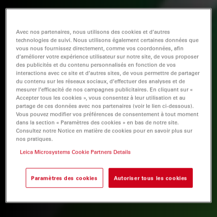
Avec nos partenaires, nous utilisons des cookies et d’autres
technologies de suivi. Nous utilisons également certaines données que
vous nous fournissez directement, comme vos coordonnées, afin
d’améliorer votre expérience utilisateur sur notre site, de vous proposer
des publicités et du contenu personnalisés en fonction de vos
interactions avec ce site et d’autres sites, de vous permettre de partager
du contenu sur les réseaux sociaux, d’effectuer des analyses et de
mesurer l’efficacité de nos campagnes publicitaires. En cliquant sur «
Accepter tous les cookies », vous consentez à leur utilisation et au
partage de ces données avec nos partenaires (voir le lien ci-dessous).
Vous pouvez modifier vos préférences de consentement à tout moment
dans la section « Paramètres des cookies » en bas de notre site.
Consultez notre Notice en matière de cookies pour en savoir plus sur
nos pratiques.
Leica Microsystems Cookie Partners Details
Paramètres des cookies
Autoriser tous les cookies