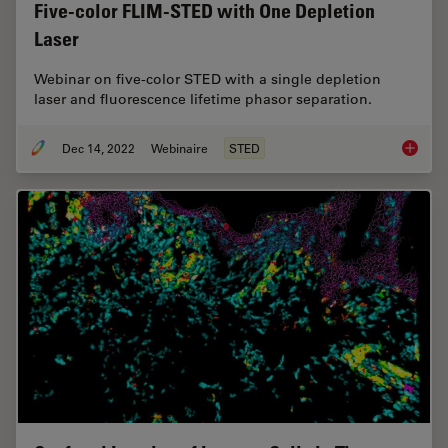
Five-color FLIM-STED with One Depletion
Laser
Webinar on five-color STED with a single depletion
laser and fluorescence lifetime phasor separation.
Dec 14, 2022
Webinaire
STED
Five-co