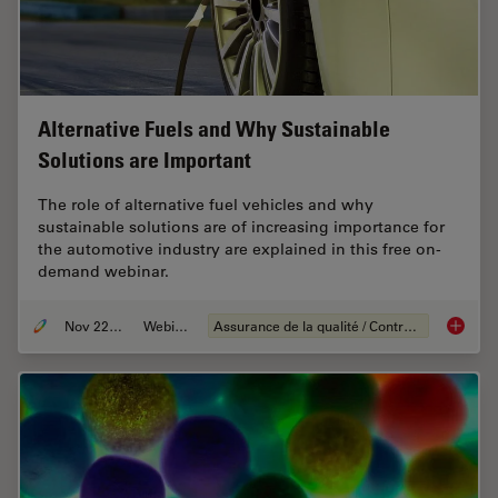
Alternative Fuels and Why Sustainable
Solutions are Important
The role of alternative fuel vehicles and why
sustainable solutions are of increasing importance for
the automotive industry are explained in this free on-
demand webinar.
Nov 22, 2022
Webinaire
Assurance de la qualité / Contrôle de la qualité
Alterna