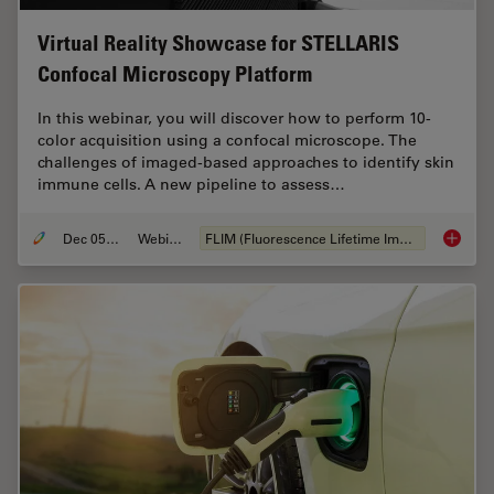
Virtual Reality Showcase for STELLARIS
Confocal Microscopy Platform
In this webinar, you will discover how to perform 10-
color acquisition using a confocal microscope. The
challenges of imaged-based approaches to identify skin
immune cells. A new pipeline to assess…
Dec 05, 2022
Webinaire
FLIM (Fluorescence Lifetime Imaging Microscopy)
Virtual