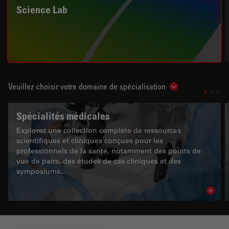
Science Lab
Veuillez choisir votre domaine de spécialisation
Show subnavigat
Spécialités médicales
Explorez une collection complète de ressources
scientifiques et cliniques conçues pour les
professionnels de la santé, notamment des points de
vue de pairs, des études de cas cliniques et des
symposiums.
Read 