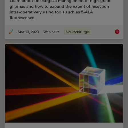
Learn about the surgical management of high-grade
gliomas and how to expand the extent of resection
intra-operatively using tools such as 5-ALA
fluorescence.
Mar 13, 2023
Webinaire
Neurochirurgie
Surgica