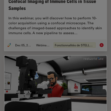
Confocal Imaging of Immune Cells in Tissue
Samples
In this webinar, you will discover how to perform 10-
color acquisition using a confocal microscope. The
challenges of imaged-based approaches to identify skin
immune cells. A new pipeline to assess…
Dec 05, 2022
Webinaire
Fonctionnalités de STELLARIS
Confoca