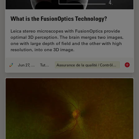
What is the FusionOptics Technology?
Leica stereo microscopes with FusionOptics provide
optimal 3D perception. The brain merges two images,
one with large depth of field and the other with high
resolution, into one 3D image.
Jun 27, 2023
Tutoriel
Assurance de la qualité / Contrôle de la qualité
What is