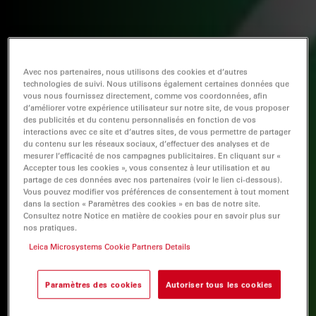
Avec nos partenaires, nous utilisons des cookies et d’autres
technologies de suivi. Nous utilisons également certaines données que
vous nous fournissez directement, comme vos coordonnées, afin
d’améliorer votre expérience utilisateur sur notre site, de vous proposer
des publicités et du contenu personnalisés en fonction de vos
interactions avec ce site et d’autres sites, de vous permettre de partager
du contenu sur les réseaux sociaux, d’effectuer des analyses et de
mesurer l’efficacité de nos campagnes publicitaires. En cliquant sur «
Accepter tous les cookies », vous consentez à leur utilisation et au
partage de ces données avec nos partenaires (voir le lien ci-dessous).
Vous pouvez modifier vos préférences de consentement à tout moment
dans la section « Paramètres des cookies » en bas de notre site.
Consultez notre Notice en matière de cookies pour en savoir plus sur
nos pratiques.
Leica Microsystems Cookie Partners Details
Paramètres des cookies
Autoriser tous les cookies