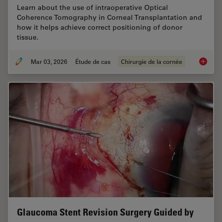
Learn about the use of intraoperative Optical
Coherence Tomography in Corneal Transplantation and
how it helps achieve correct positioning of donor
tissue.
Mar 03, 2026
Étude de cas
Chirurgie de la cornée
Ophthal
Glaucoma Stent Revision Surgery Guided by