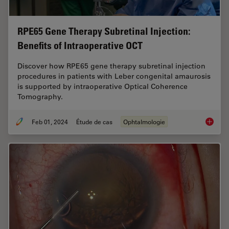
RPE65 Gene Therapy Subretinal Injection:
Benefits of Intraoperative OCT
Discover how RPE65 gene therapy subretinal injection
procedures in patients with Leber congenital amaurosis
is supported by intraoperative Optical Coherence
Tomography.
Feb 01, 2024
Étude de cas
Ophtalmologie
RPE65 G