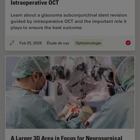
Intraoperative OCT
Learn about a glaucoma subconjunctival stent revision
guided by intraoperative OCT and the important role it
plays to ensure the best outcome.
Feb 25, 2026
Étude de cas
Ophtalmologie
Glaucom
A Larger 3D Area in Focus for Neurosurgical