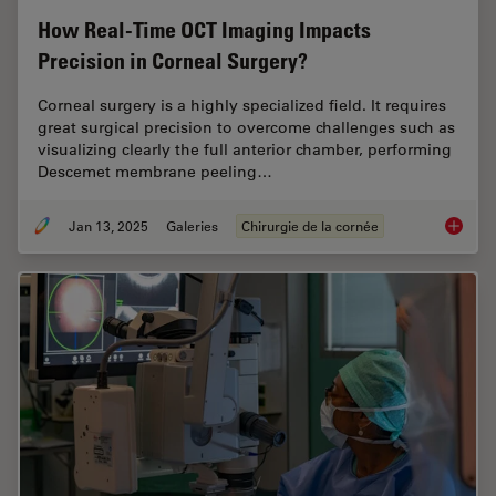
How Real-Time OCT Imaging Impacts
Precision in Corneal Surgery?
Corneal surgery is a highly specialized field. It requires
great surgical precision to overcome challenges such as
visualizing clearly the full anterior chamber, performing
Descemet membrane peeling…
Jan 13, 2025
Galeries
Chirurgie de la cornée
How Rea