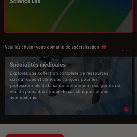
Science Lab
Veuillez choisir votre domaine de spécialisation
Show subnavigat
Spécialités médicales
Explorez une collection complète de ressources
scientifiques et cliniques conçues pour les
professionnels de la santé, notamment des points de
vue de pairs, des études de cas cliniques et des
symposiums.
Read 