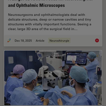
and Ophthalmic Microscopes
Neurosurgeons and ophthalmologists deal with
delicate structures, deep or narrow cavities and tiny
structures with vitally important functions. Seeing a
clear, large 3D area of the surgical field in…
Dec 18, 2025
Article
Neurochirurgie
A Large