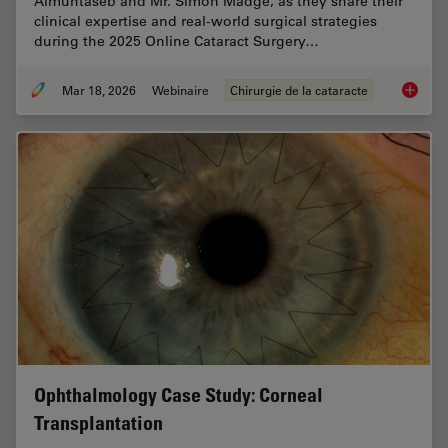
Almuhtaseb and Mr. Simon Madge, as they share their
clinical expertise and real-world surgical strategies
during the 2025 Online Cataract Surgery…
Mar 18, 2026
Webinaire
Chirurgie de la cataracte
Expert T
Ophthalmology Case Study: Corneal
Transplantation