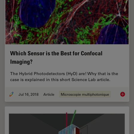
Which Sensor is the Best for Confocal
Imaging?
The Hybrid Photodetectors (HyD) are! Why that is the
case is explained in this short Science Lab article.
Jul 16, 2018
Article
Microscopie multiphotonique
Which S