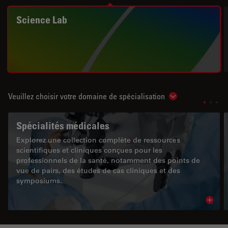
Science Lab
Veuillez choisir votre domaine de spécialisation
Show subnavigat
Spécialités médicales
Explorez une collection complète de ressources
scientifiques et cliniques conçues pour les
professionnels de la santé, notamment des points de
vue de pairs, des études de cas cliniques et des
symposiums.
Read 