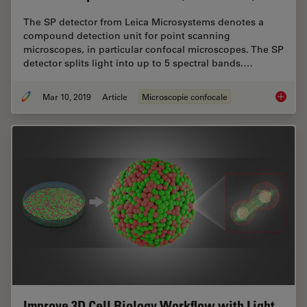
The SP detector from Leica Microsystems denotes a
compound detection unit for point scanning
microscopes, in particular confocal microscopes. The SP
detector splits light into up to 5 spectral bands.…
Mar 10, 2019
Article
Microscopie confocale
What is
Improve 3D Cell Biology Workflow with Light