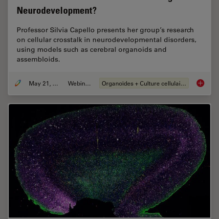
Neurodevelopment?
Professor Silvia Capello presents her group’s research
on cellular crosstalk in neurodevelopmental disorders,
using models such as cerebral organoids and
assembloids.
May 21, 2024
Webinaire
Organoïdes + Culture cellulaire en 3D
How do 