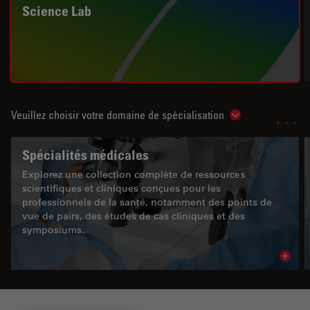
Science Lab
Veuillez choisir votre domaine de spécialisation
Show subnavigat
Spécialités médicales
Explorez une collection complète de ressources
scientifiques et cliniques conçues pour les
professionnels de la santé, notamment des points de
vue de pairs, des études de cas cliniques et des
symposiums.
Read 