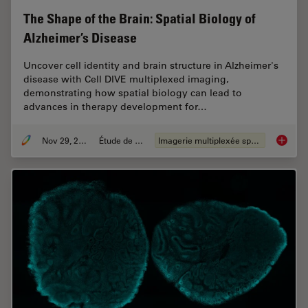
The Shape of the Brain: Spatial Biology of
Alzheimer’s Disease
Uncover cell identity and brain structure in Alzheimer's
disease with Cell DIVE multiplexed imaging,
demonstrating how spatial biology can lead to
advances in therapy development for…
Nov 29, 2023
Étude de cas
Imagerie multiplexée spatiale
The Shap