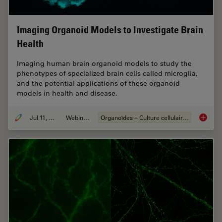
Imaging Organoid Models to Investigate Brain
Health
Imaging human brain organoid models to study the
phenotypes of specialized brain cells called microglia,
and the potential applications of these organoid
models in health and disease.
Jul 11, 2023
Webinaire
Organoïdes + Culture cellulaire en 3D
Imaging