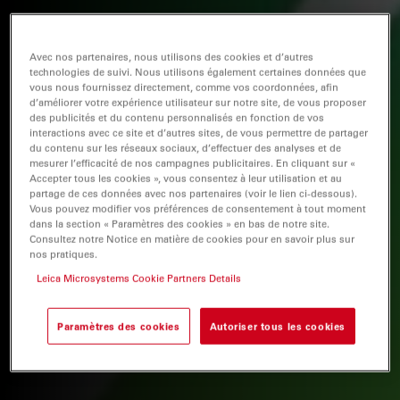
Avec nos partenaires, nous utilisons des cookies et d’autres
technologies de suivi. Nous utilisons également certaines données que
vous nous fournissez directement, comme vos coordonnées, afin
d’améliorer votre expérience utilisateur sur notre site, de vous proposer
des publicités et du contenu personnalisés en fonction de vos
interactions avec ce site et d’autres sites, de vous permettre de partager
du contenu sur les réseaux sociaux, d’effectuer des analyses et de
mesurer l’efficacité de nos campagnes publicitaires. En cliquant sur «
Accepter tous les cookies », vous consentez à leur utilisation et au
partage de ces données avec nos partenaires (voir le lien ci-dessous).
Vous pouvez modifier vos préférences de consentement à tout moment
dans la section « Paramètres des cookies » en bas de notre site.
Consultez notre Notice en matière de cookies pour en savoir plus sur
nos pratiques.
Leica Microsystems Cookie Partners Details
Paramètres des cookies
Autoriser tous les cookies