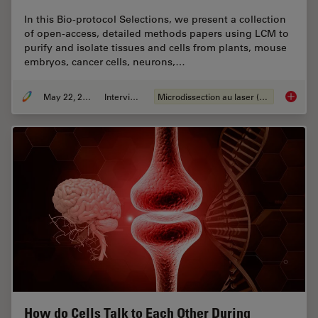
In this Bio-protocol Selections, we present a collection
of open-access, detailed methods papers using LCM to
purify and isolate tissues and cells from plants, mouse
embryos, cancer cells, neurons,…
May 22, 2024
Interviews
Microdissection au laser (LMD)
Laser Mi
How do Cells Talk to Each Other During