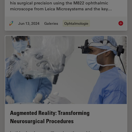
his surgical precision using the M822 ophthalmic
microscope from Leica Microsystems and the key…
Jun 13, 2024
Galeries
Ophtalmologie
Buying 
Augmented Reality: Transforming
Neurosurgical Procedures