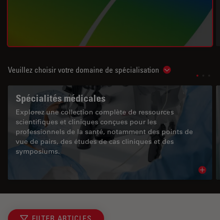
Veuillez choisir votre domaine de spécialisation
Show subnavigat
Spécialités médicales
Explorez une collection complète de ressources
scientifiques et cliniques conçues pour les
professionnels de la santé, notamment des points de
vue de pairs, des études de cas cliniques et des
symposiums.
Read 
FILTER ARTICLES