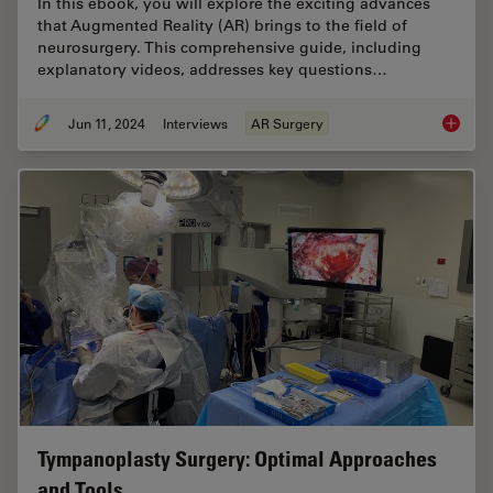
In this ebook, you will explore the exciting advances
that Augmented Reality (AR) brings to the field of
neurosurgery. This comprehensive guide, including
explanatory videos, addresses key questions…
Jun 11, 2024
Interviews
AR Surgery
Augment
Tympanoplasty Surgery: Optimal Approaches
and Tools