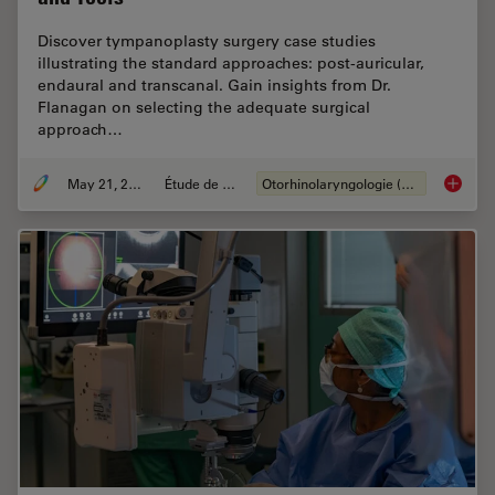
Discover tympanoplasty surgery case studies
illustrating the standard approaches: post-auricular,
endaural and transcanal. Gain insights from Dr.
Flanagan on selecting the adequate surgical
approach…
May 21, 2024
Étude de cas
Otorhinolaryngologie (ORL)
Tympano