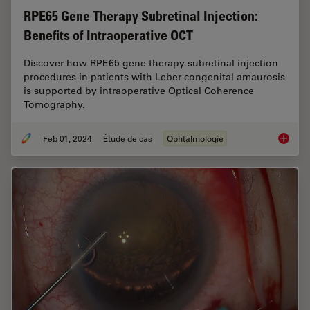
RPE65 Gene Therapy Subretinal Injection:
Benefits of Intraoperative OCT
Discover how RPE65 gene therapy subretinal injection
procedures in patients with Leber congenital amaurosis
is supported by intraoperative Optical Coherence
Tomography.
Feb 01, 2024
Étude de cas
Ophtalmologie
RPE65 G