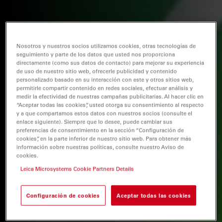
Nosotros y nuestros socios utilizamos cookies, otras tecnologías de
seguimiento y parte de los datos que usted nos proporciona
directamente (como sus datos de contacto) para mejorar su experiencia
de uso de nuestro sitio web, ofrecerle publicidad y contenido
personalizado basado en su interacción con este y otros sitios web,
permitirle compartir contenido en redes sociales, efectuar análisis y
medir la efectividad de nuestras campañas publicitarias. Al hacer clic en
“Aceptar todas las cookies”, usted otorga su consentimiento al respecto
y a que compartamos estos datos con nuestros socios (consulte el
enlace siguiente). Siempre que lo desee, puede cambiar sus
preferencias de consentimiento en la sección “Configuración de
cookies”, en la parte inferior de nuestro sitio web. Para obtener más
información sobre nuestras políticas, consulte nuestro Aviso de
cookies.
Leica Microsystems Cookie Partners Details
Configuración de cookies
Aceptar todas las cookies