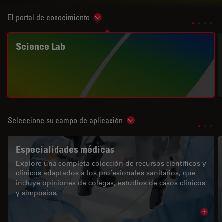
El portal de conocimiento
Show subnavigation
Science Lab
Seleccione su campo de aplicación
Show subnavigation
Especialidades médicas
Explore una completa colección de recursos científicos y
clínicos adaptados a los profesionales sanitarios, que
incluye opiniones de colegas, estudios de casos clínicos
y simposios.
Read 