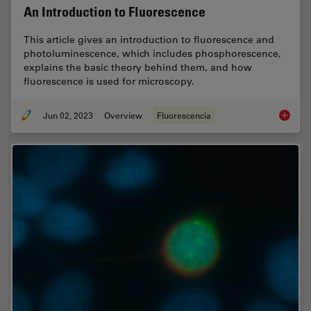
An Introduction to Fluorescence
This article gives an introduction to fluorescence and
photoluminescence, which includes phosphorescence,
explains the basic theory behind them, and how
fluorescence is used for microscopy.
Jun 02, 2023
Overview
Fluorescencia
An Intr