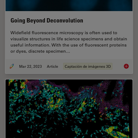
Going Beyond Deconvolution
Widefield fluorescence microscopy is often used to
visualize structures in life science specimens and obtain
useful information. With the use of fluorescent proteins
or dyes, discrete specimen…
Mar 22, 2023
Article
Captación de imágenes 3D
Going B