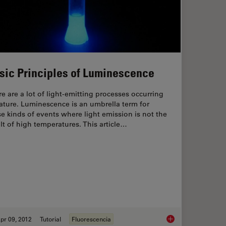
sic Principles of Luminescence
e are a lot of light-emitting processes occurring
ature. Luminescence is an umbrella term for
e kinds of events where light emission is not the
lt of high temperatures. This article…
pr 09, 2012
Tutorial
Fluorescencia
 Penetration Depth is Mandatory for Reproducible Results
Basic Principles of 