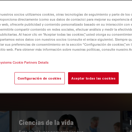
nuestros socios utilizamos cookies, otras tecnologías de seguimiento y parte de los
roporciona directamente (como sus datos de contacto) para mejorar su experiencia 
o web, ofrecerle publicidad y contenido personalizado basado en su interacción con e
permitirle compartir contenido en redes sociales, efectuar análisis y medir la efectivi
tion
licitarias. Al hacer clic en “Aceptar todas las cookies”, usted otorga su consentimie
partamos estos datos con nuestros socios (consulte el enlace siguiente). Siempre qu
r sus preferencias de consentimiento en la sección “Configuración de cookies”, en la
sitio web. Para obtener más información sobre nuestras políticas, consulte nuestro A
EL PORTAL DE CONOCIMIENTO
systems Cookie Partners Details
Nuestros últimos artículos
Configuración de cookies
Aceptar todas las cookies
Read arti
subnavigation
Ciencias de la vida
Este es el lugar para ampliar sus
S