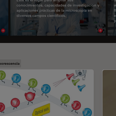
conocimientos, capacidades de investigación y
w
aplicaciones prácticas de la microscopía en
f
diversos campos científicos.
e
p
Read article
Read arti
uorescencia