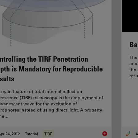
Ba
ntrolling the TIRF Penetration
Ther
in n
pth is Mandatory for Reproducible
thos
resu
sults
 main feature of total internal reflection
orescence (TIRF) microscopy is the employment of
evanescent wave for the excitation of
orophores instead of using direct light. A property
the…
pr 24, 2012
Tutorial
TIRF
A
Controlling the TIRF