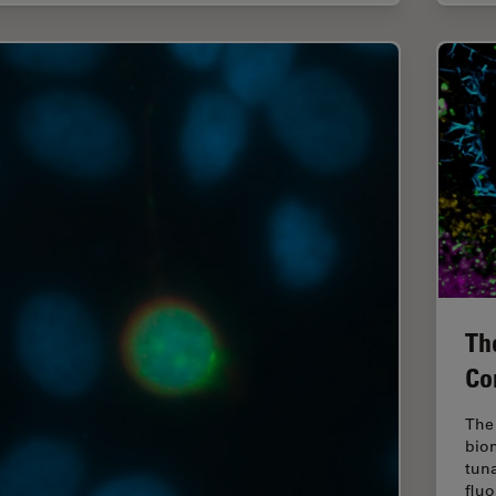
Th
Co
The 
biom
tuna
flu