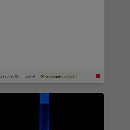
un 26, 2012
Tutorial
Microscopía confocal
r Widefield Microscopy
The Principles of Wh