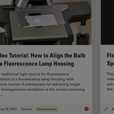
Fl
deo Tutorial: How to Align the Bulb
Sp
 a Fluorescence Lamp Housing
Fluo
 traditional light source for fluorescence
meas
itation is a fluorescence lamp housing with
sub-
cury burner. A prerequisite for achieving bright
the
 homogeneous excitation is the correct centering
d…
ug 19, 2012
Tutorial
Fluorescencia
A
Video Tutorial: How 