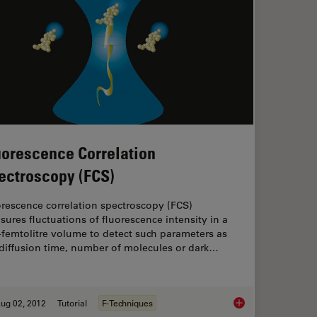
uorescence Correlation
ectroscopy (FCS)
rescence correlation spectroscopy (FCS)
ures fluctuations of fluorescence intensity in a
femtolitre volume to detect such parameters as
 diffusion time, number of molecules or dark…
ug 02, 2012
Tutorial
F-Techniques
to Align the Bulb of a Fluorescence Lamp Housing
Fluorescence Correl