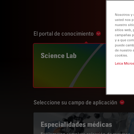
Nosotros y 
usted nos p
nuestro siti
sitios web, 
El portal de conocimiento
Show subnaviga
campañas pub
y a que com
puede cambia
de nuestro 
Science Lab
cookies.
Leica Micro
Seleccione su campo de aplicación
Show 
Especialidades médicas
Explore una completa colección de recursos