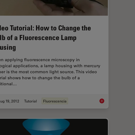
deo Tutorial: How to Change the
lb of a Fluorescence Lamp
using
n applying fluorescence microscopy in
ogical applications, a lamp housing with mercury
er is the most common light source. This video
rial shows how to change the bulb of a
itional…
ug 19, 2012
Tutorial
Fluorescencia
rue Confocal Spectral Microscope Systems
Video Tutorial: How 