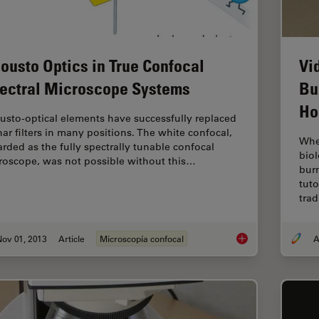
Vi
ousto Optics in True Confocal
Bu
ectral Microscope Systems
Ho
usto-optical elements have successfully replaced
nar filters in many positions. The white confocal,
Whe
arded as the fully spectrally tunable confocal
biol
roscope, was not possible without this…
burn
tuto
trad
ov 01, 2013
Article
Microscopía confocal
A
Acousto Optics in T