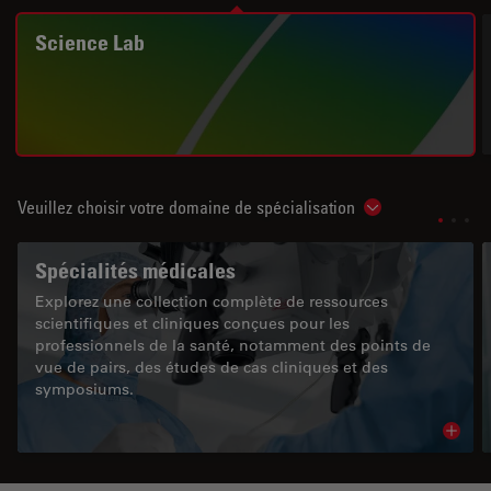
Science Lab
Veuillez choisir votre domaine de spécialisation
Show subnavigat
Spécialités médicales
Explorez une collection complète de ressources
scientifiques et cliniques conçues pour les
professionnels de la santé, notamment des points de
vue de pairs, des études de cas cliniques et des
symposiums.
Read 