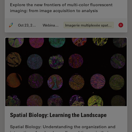
Explore the new frontiers of multi-color fluorescent
imaging: from image acquisition to analysis
Oct 23, 2023
Webinaire
Imagerie multiplexée spatiale
Potenti
Spatial Biology: Learning the Landscape
Spatial Biology: Understanding the organization and