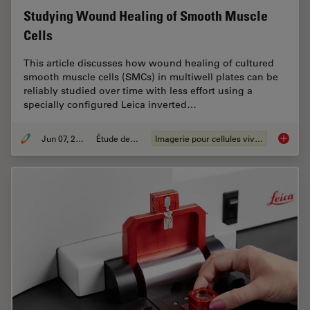
Studying Wound Healing of Smooth Muscle
Cells
This article discusses how wound healing of cultured
smooth muscle cells (SMCs) in multiwell plates can be
reliably studied over time with less effort using a
specially configured Leica inverted…
Jun 07, 2022
Étude de cas
Imagerie pour cellules vivantes
Studyin