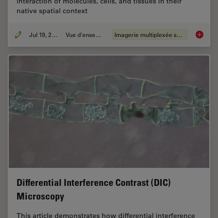
interaction of molecules, cells, and tissues in their
native spatial context
Jul 19, 2023
Vue d'ensemble
Imagerie multiplexée spatiale
Spatial
Differential Interference Contrast (DIC)
Microscopy
This article demonstrates how differential interference