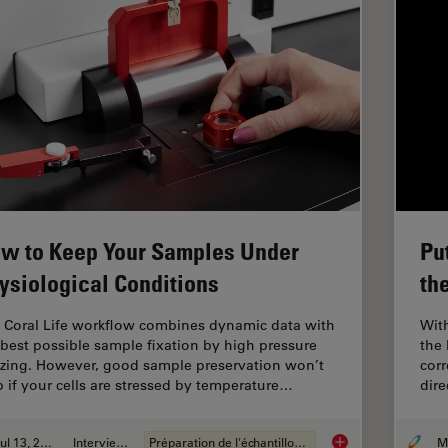
w to Keep Your Samples Under
Pu
ysiological Conditions
th
 Coral Life workflow combines dynamic data with
With
 best possible sample fixation by high pressure
the 
ezing. However, good sample preservation won’t
corr
p if your cells are stressed by temperature…
dire
Jul 13, 2021
Interviews
Préparation de l'échantillon EM
How to Keep Your Sa