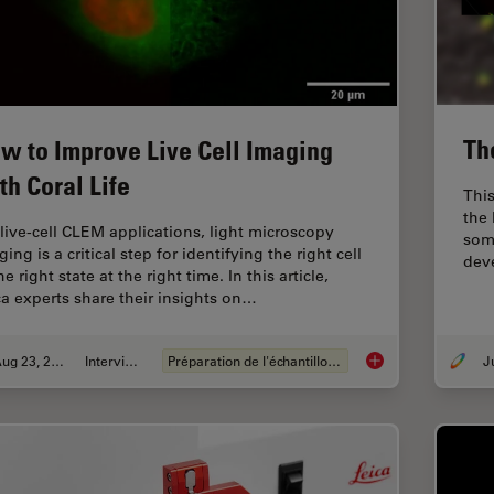
Th
w to Improve Live Cell Imaging
th Coral Life
This
the 
 live-cell CLEM applications, light microscopy
some
ing is a critical step for identifying the right cell
dev
he right state at the right time. In this article,
ca experts share their insights on…
Aug 23, 2021
Interviews
Préparation de l'échantillon EM
How to Improve Live 