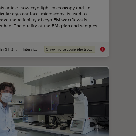
his article, how cryo light microscopy and, in
icular cryo confocal microscopy, is used to
ove the reliability of cryo EM workflows is
ribed. The quality of the EM grids and samples
Mar 31, 2021
Interviews
Cryo-microscopie électronique
trification with the EM ICE High Pressure Freezer
Targeting Active Re