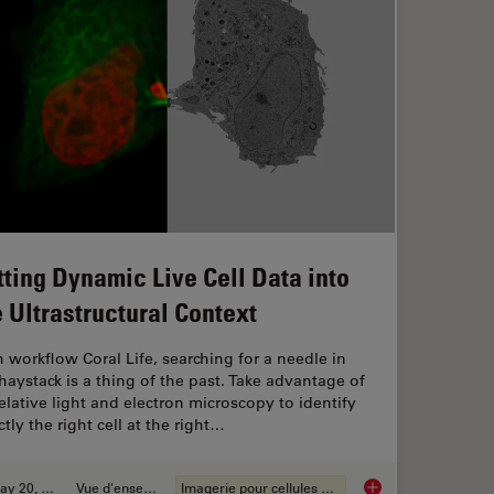
tting Dynamic Live Cell Data into
e Ultrastructural Context
 workflow Coral Life, searching for a needle in
haystack is a thing of the past. Take advantage of
elative light and electron microscopy to identify
ctly the right cell at the right…
May 20, 2021
Vue d'ensemble
Imagerie pour cellules vivantes
mples Under Physiological Conditions
Putting Dynamic Live 