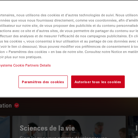
tenaires, nous utilisons des cookies et d’autres technologies de suivi. Nous utiliso
onnées que vous nous fournissez directement, comme vos coordonnées, afin d’amélio
tilisateur sur notre site, de vous proposer des publicités et du contenu personnalisé
actions avec ce site et d’autres sites, de vous permettre de partager du contenu sur l
igation
ffectuer des analyses et de mesurer l’efficacité de nos campagnes publicitaires. En cl
s les cookies », vous consentez à leur utilisation et au partage de ces données avec
 (voir le lien ci-dessous). Vous pouvez modifier vos préférences de consentement à 
ion « Paramètres des cookies » en bas de notre site. Consultez notre Notice en matiè
LE PORTAIL DE CONNAISSANCES
ir plus sur nos pratiques.
systems Cookie Partners Details
Lire nos derniers articles
Paramètres des cookies
Autoriser tous les cookies
Read arti
ation
Show subnavigation
Sciences de la vie
C'est ici que vous pourrez développer vos
P