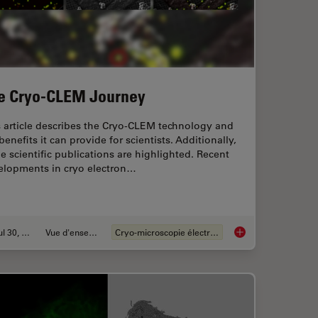
e Cryo-CLEM Journey
 article describes the Cryo-CLEM technology and
benefits it can provide for scientists. Additionally,
 scientific publications are highlighted. Recent
elopments in cryo electron…
Jul 30, 2021
Vue d'ensemble
Cryo-microscopie électronique
Cell Imaging with Coral Life
The Cryo-CLEM Jou