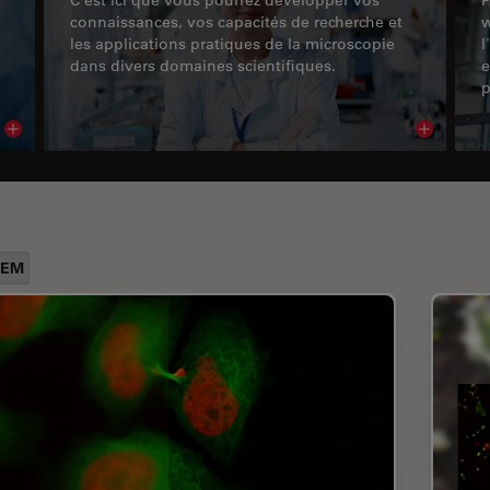
connaissances, vos capacités de recherche et
w
les applications pratiques de la microscopie
l
dans divers domaines scientifiques.
e
p
Read article
Read arti
LEM