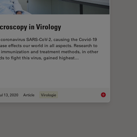
croscopy in Virology
 coronavirus SARS-CoV-2, causing the Covid-19
ase effects our world in all aspects. Research to
d immunization and treatment methods, in other
s to fight this virus, gained highest…
ul 13, 2020
Article
Virologie
de: Enhancing Surface Quality for High-Resolution Imaging and Analysis
Microscopy in Virolo