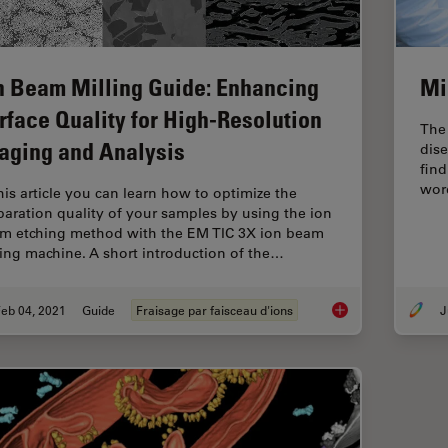
n Beam Milling Guide: Enhancing
Mi
rface Quality for High-Resolution
The
aging and Analysis
dise
fin
word
this article you can learn how to optimize the
paration quality of your samples by using the ion
m etching method with the EM TIC 3X ion beam
ling machine. A short introduction of the…
eb 04, 2021
Guide
Fraisage par faisceau d'ions
J
Ion Beam Milling Gui