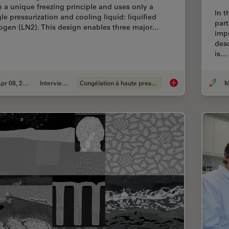
h a unique freezing principle and uses only a
In t
gle pressurization and cooling liquid: liquified
part
rogen (LN2). This design enables three major…
impr
desc
is…
Apr 08, 2021
Interviews
Congélation à haute pression
Fast, High-quality Vi