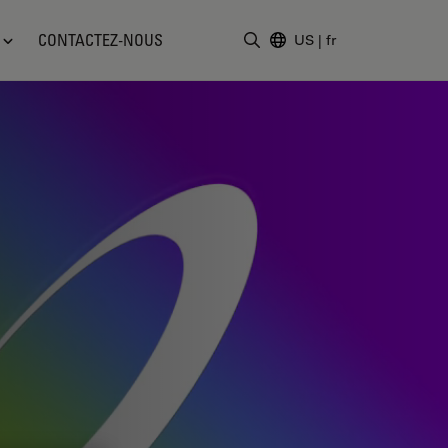
CONTACTEZ-NOUS
US
|
fr
Saisir un terme de recher