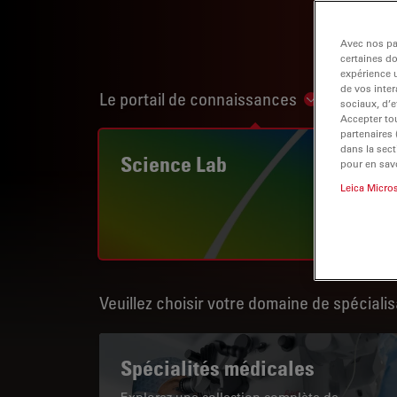
Avec nos par
certaines d
expérience u
de vos inter
Le portail de connaissances
Show subnav
sociaux, d’e
Accepter tou
partenaires
dans la sect
Science Lab
pour en savo
Leica Micro
Veuillez choisir votre domaine de spécialis
Spécialités médicales
Explorez une collection complète de