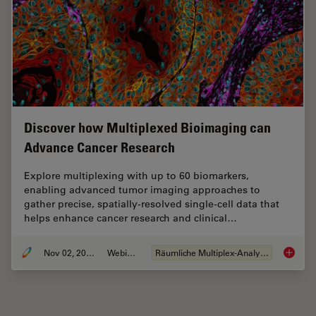
Discover how Multiplexed Bioimaging can
Advance Cancer Research
Explore multiplexing with up to 60 biomarkers,
enabling advanced tumor imaging approaches to
gather precise, spatially-resolved single-cell data that
helps enhance cancer research and clinical…
Nov 02, 2023
Webinar
Räumliche Multiplex-Analyse
Discove