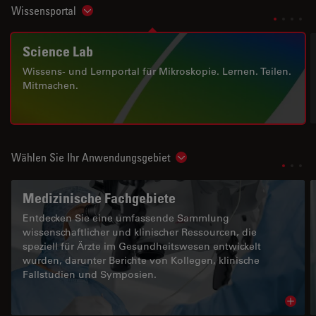
Wissensportal
Show subnavigation
Science Lab
Wissens- und Lernportal für Mikroskopie. Lernen. Teilen.
Mitmachen.
Wählen Sie Ihr Anwendungsgebiet
Show subnavigation
Medizinische Fachgebiete
Entdecken Sie eine umfassende Sammlung
wissenschaftlicher und klinischer Ressourcen, die
speziell für Ärzte im Gesundheitswesen entwickelt
wurden, darunter Berichte von Kollegen, klinische
Fallstudien und Symposien.
Read 