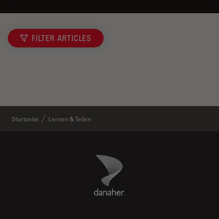
FILTER ARTICLES
Startseite
Lernen & Teilen
Danaher Logo
Footer