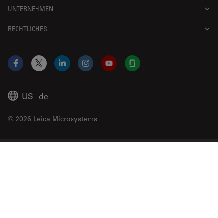
UNTERNEHMEN
RECHTLICHES
Facebook
X
LinkedIn
Instagram
YouTube
Glassdoor
US
|
de
© 2026 Leica Microsystems
Beckman Coulter Link
Genedata Link
IDBS Link
Abcam Limited