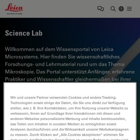
Leica Microsystems Logo
Togg
Suchbegrif
Science Lab
Willkommen auf dem Wissensportal von Leica
Microsystems. Hier finden Sie wissenschaftliches
Forschungs- und Lehrmaterial rund um das Thema
Mikroskopie. Das Portal unterstützt Anfänger, erfahrene
Praktiker und Wissenschaftler gleichermaßen bei ihrer
täglichen Arbeit und ihren Experimenten. Erkunden Sie
interaktive Tutorials und Anwendungshinweise,
Wir und unsere Partner verwenden Cookies und andere Tracking-
entdecken Sie die Grundlagen der Mikroskopie ebenso
Technologien sowie einige der Daten, die Sie uns direkt zur Verfügung
stellen, wie z. B. Ihre Kontaktdaten, um Ihre Nutzung unserer Website zu
wie High-End-Technologien. Werden Sie Teil der
verbessern, Ihnen auf Grundlage Ihrer Interaktionen mit dieser und
Science Lab Community und teilen Sie Ihr Fachwissen.
anderen Websites personalisierte Werbung und Inhalte bereitzustellen,
das Teilen von Inhalten in sozialen Medien zu ermöglichen sowie
Analysen durchzuführen und die Wirksamkeit unserer Werbekampagnen
zu messen. Durch Klicken auf „Alle Cookies akzeptieren“ stimmen Sie
dem sowie der Weitergabe dieser Daten an unsere Partner zu (siehe Link