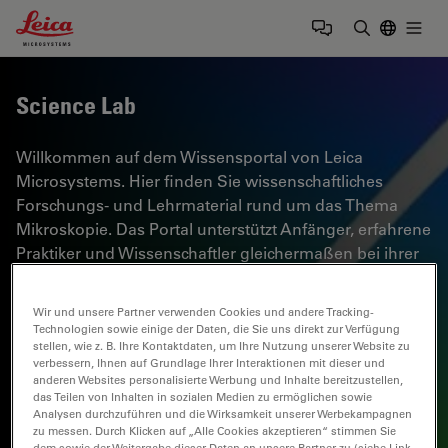
Leica Microsystems Logo
Togg
Suchbegrif
Science Lab
Willkommen auf dem Wissensportal von Leica
Microsystems. Hier finden Sie wissenschaftliches
Forschungs- und Lehrmaterial rund um das Thema
Mikroskopie. Das Portal unterstützt Anfänger, erfahrene
Praktiker und Wissenschaftler gleichermaßen bei ihrer
täglichen Arbeit und ihren Experimenten. Erkunden Sie
interaktive Tutorials und Anwendungshinweise,
Wir und unsere Partner verwenden Cookies und andere Tracking-
entdecken Sie die Grundlagen der Mikroskopie ebenso
Technologien sowie einige der Daten, die Sie uns direkt zur Verfügung
stellen, wie z. B. Ihre Kontaktdaten, um Ihre Nutzung unserer Website zu
wie High-End-Technologien. Werden Sie Teil der
verbessern, Ihnen auf Grundlage Ihrer Interaktionen mit dieser und
Science Lab Community und teilen Sie Ihr Fachwissen.
anderen Websites personalisierte Werbung und Inhalte bereitzustellen,
das Teilen von Inhalten in sozialen Medien zu ermöglichen sowie
Analysen durchzuführen und die Wirksamkeit unserer Werbekampagnen
zu messen. Durch Klicken auf „Alle Cookies akzeptieren“ stimmen Sie
dem sowie der Weitergabe dieser Daten an unsere Partner zu (siehe Link