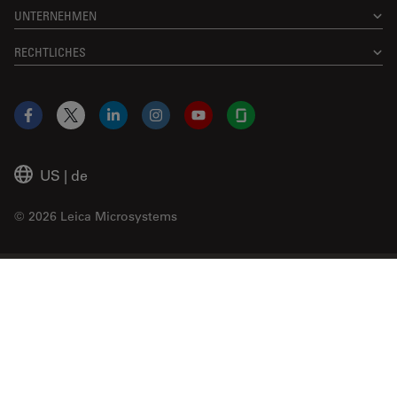
UNTERNEHMEN
RECHTLICHES
Facebook
X
LinkedIn
Instagram
YouTube
Glassdoor
US
|
de
© 2026 Leica Microsystems
Beckman Coulter Link
Genedata Link
IDBS Link
Abcam Limited