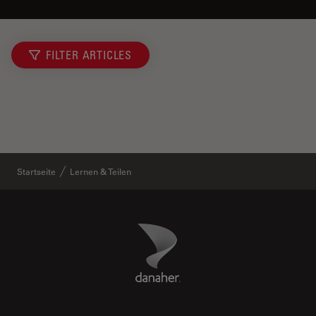
FILTER ARTICLES
Startseite
Lernen & Teilen
Danaher Logo
Footer