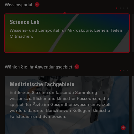
Wissensportal
Show subnavigation
Science Lab
Wissens- und Lernportal für Mikroskopie. Lernen. Teilen.
Mitmachen.
Wählen Sie Ihr Anwendungsgebiet
Show subnavigation
Medizinische Fachgebiete
Entdecken Sie eine umfassende Sammlung
wissenschaftlicher und klinischer Ressourcen, die
speziell für Ärzte im Gesundheitswesen entwickelt
wurden, darunter Berichte von Kollegen, klinische
Fallstudien und Symposien.
Read 