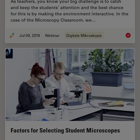
As teachers, you know your big challenge is to catch
and keep the students’ attention and the best chance
for this is by making the environment interactive. In the
case of the Microscopy Classroom, we…
Jul 09, 2019
Webinar
Digitale Mikroskopie
Digital
Factors for Selecting Student Microscopes