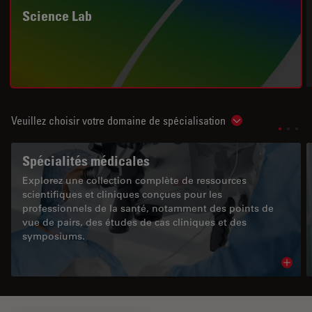
Science Lab
Veuillez choisir votre domaine de spécialisation
Show subnavigat
Spécialités médicales
Explorez une collection complète de ressources
scientifiques et cliniques conçues pour les
professionnels de la santé, notamment des points de
vue de pairs, des études de cas cliniques et des
symposiums.
Read 