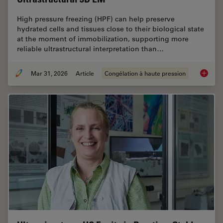
High pressure freezing (HPF) can help preserve
hydrated cells and tissues close to their biological state
at the moment of immobilization, supporting more
reliable ultrastructural interpretation than…
Mar 31, 2026
Article
Congélation à haute pression
High-Pr