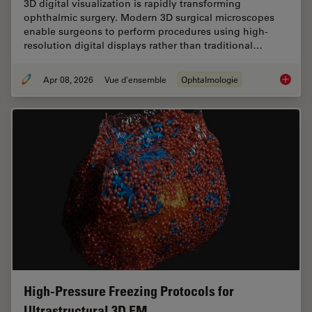
3D digital visualization is rapidly transforming
ophthalmic surgery. Modern 3D surgical microscopes
enable surgeons to perform procedures using high-
resolution digital displays rather than traditional…
Apr 08, 2026
Vue d'ensemble
Ophtalmologie
4 Key B
High-Pressure Freezing Protocols for
Ultrastructural 3D EM