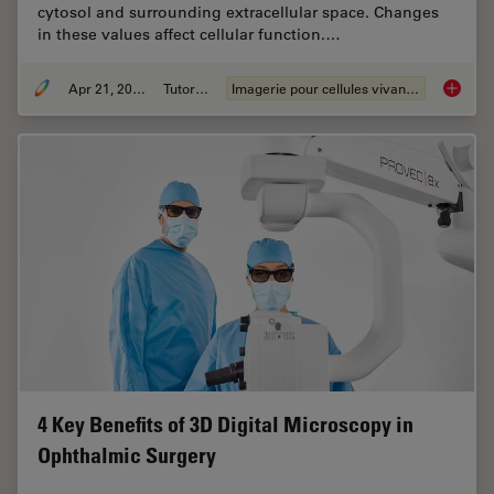
cytosol and surrounding extracellular space. Changes
in these values affect cellular function.…
Apr 21, 2026
Tutoriel
Imagerie pour cellules vivantes
Ratiomet
4 Key Benefits of 3D Digital Microscopy in
Ophthalmic Surgery