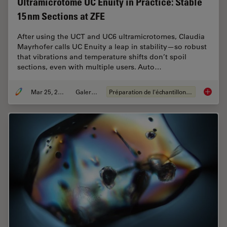
Ultramicrotome UC Enuity in Practice: Stable
15 nm Sections at ZFE
After using the UCT and UC6 ultramicrotomes, Claudia
Mayrhofer calls UC Enuity a leap in stability—so robust
that vibrations and temperature shifts don’t spoil
sections, even with multiple users. Auto…
Mar 25, 2026
Galeries
Préparation de l'échantillon EM
Ultrami