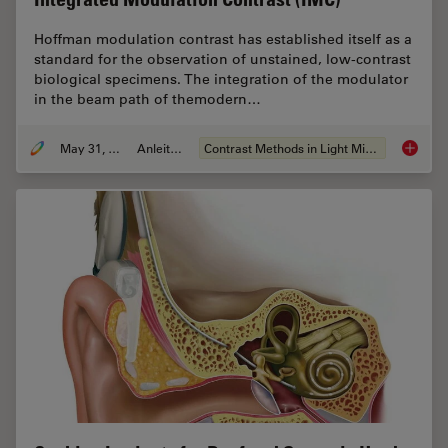
Hoffman modulation contrast has established itself as a
standard for the observation of unstained, low-contrast
biological specimens. The integration of the modulator
in the beam path of themodern…
May 31, 2011
Anleitung
Contrast Methods in Light Microscopy
Integra