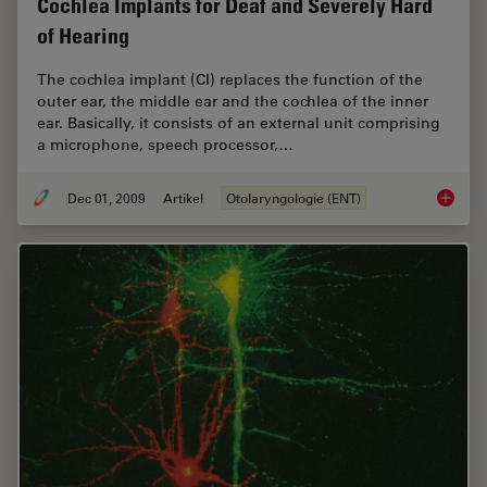
Cochlea Implants for Deaf and Severely Hard
of Hearing
The cochlea implant (CI) replaces the function of the
outer ear, the middle ear and the ­cochlea of the inner
ear. Basically, it consists of an external unit comprising
a microphone, speech processor,…
Dec 01, 2009
Artikel
Otolaryngologie (ENT)
Cochlea