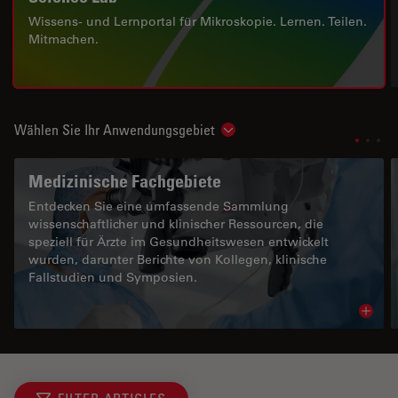
Wissens- und Lernportal für Mikroskopie. Lernen. Teilen.
Mitmachen.
Wählen Sie Ihr Anwendungsgebiet
Show subnavigation
Medizinische Fachgebiete
Entdecken Sie eine umfassende Sammlung
wissenschaftlicher und klinischer Ressourcen, die
speziell für Ärzte im Gesundheitswesen entwickelt
wurden, darunter Berichte von Kollegen, klinische
Fallstudien und Symposien.
Read 