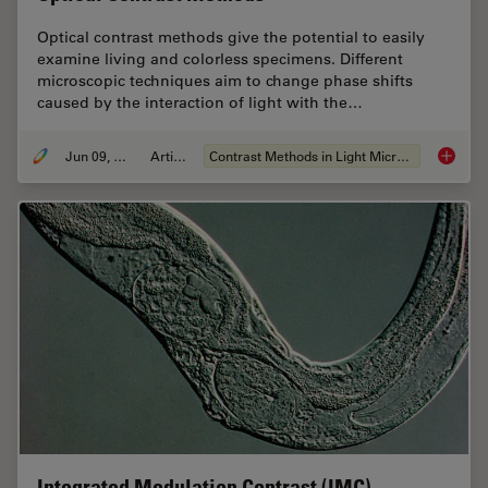
Optical contrast methods give the potential to easily
examine living and colorless specimens. Different
microscopic techniques aim to change phase shifts
caused by the interaction of light with the…
Jun 09, 2011
Artikel
Contrast Methods in Light Microscopy
Optical
Integrated Modulation Contrast (IMC)