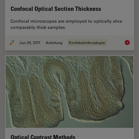
Confocal Optical Section Thickness
Confocal microscopes are employed to optically slice
comparably thick samples.
Jun 20, 2011
Anleitung
Konfokalmikroskopie
Confoca
Optical Contrast Methods