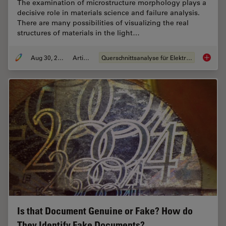
The examination of microstructure morphology plays a
decisive role in materials science and failure analysis.
There are many possibilities of visualizing the real
structures of materials in the light…
Aug 30, 2011
Artikel
Querschnittsanalyse für Elektronik
Metallo
Is that Document Genuine or Fake? How do
They Identify Fake Documents?