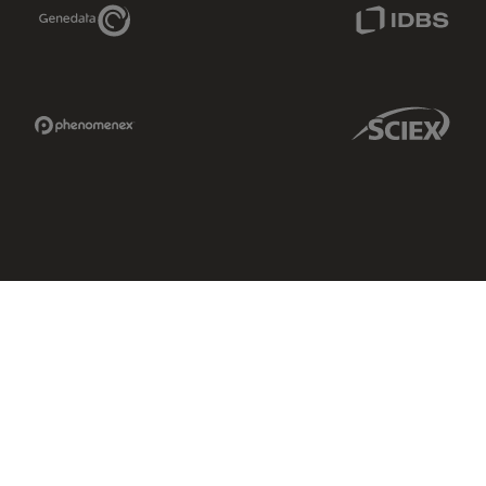
Genedata Link
IDBS Link
Phenomenex Link
Sciex Link