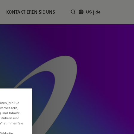
KONTAKTIEREN SIE UNS
US
|
de
Suchbegriff eingeben
ten, die Sie
 verbessern,
g und Inhalte
hzuführen und
n“ stimmen Sie
 Website