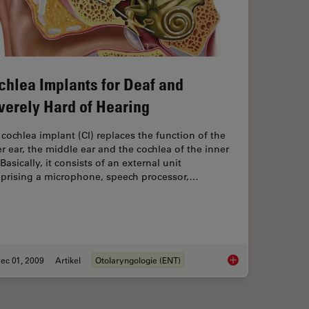
chlea Implants for Deaf and
verely Hard of Hearing
cochlea implant (CI) replaces the function of the
r ear, the middle ear and the ­cochlea of the inner
 Basically, it consists of an external unit
prising a microphone, speech processor,…
ec 01, 2009
Artikel
Otolaryngologie (ENT)
ical Microscope
Cochlea Implants for