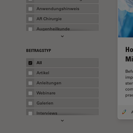
Anwendungshinweis
AR Chirurgie
Augenheilkunde
Augmented Reality
Ho
Ausbildung
BEITRAGSTYP
Mi
Automatisierte Mikroskopie
All
Automobilindustrie und
Bef
Artikel
Transport
imp
Anleitungen
ste
Batterieherstellung
com
Webinare
pra
Beschichtung
Galerien
Beugungsbedingte
Auflösungsgrenze
A
Interviews
Bildanalyse
Whitepaper
Bildaufnahme