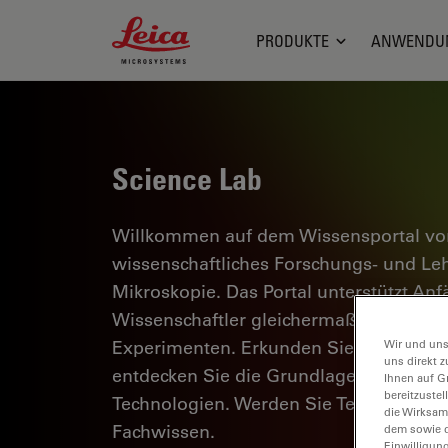
Leica Microsystems Logo
PRODUKTE
ANWENDU
Science Lab
Willkommen auf dem Wissensportal von
wissenschaftliches Forschungs- und L
Mikroskopie. Das Portal unterstützt Anf
Wissenschaftler gleichermaßen bei ihrer
Experimenten. Erkunden Sie interaktiv
Wir und uns
uns direkt z
entdecken Sie die Grundlagen der Mikr
Ihnen auf G
bereitzuste
Technologien. Werden Sie Teil der Scie
die Wirksam
Fachwissen.
dem sowie d
Einwilligun