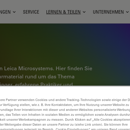
NGEN
SERVICE
LERNEN & TEILEN
UNTERNEHMEN
 Leica Microsystems. Hier finden Sie
ehrmaterial rund um das Thema
änger, erfahrene Praktiker und
 täglichen Arbeit und ihren
e Tutorials und Anwendungshinweise,
ere Partner verwenden Cookies und andere Tracking-Technologien sowie einige der Da
ur Verfügung stellen, wie z. B. Ihre Kontaktdaten, um Ihre Nutzung unserer Website zu
oskopie ebenso wie High-End-
rundlage Ihrer Interaktionen mit dieser und anderen Websites personalisierte Werbun
llen, das Teilen von Inhalten in sozialen Medien zu ermöglichen sowie Analysen durc
nce Lab Community und teilen Sie Ihr
keit unserer Werbekampagnen zu messen. Durch Klicken auf „Alle Cookies akzeptiere
er Weitergabe dieser Daten an unsere Partner zu (siehe Link unten). Sie können Ihre
gseinstellungen jederzeit im Bereich „Cookie-Einstellungen“ am unteren Rand unserer