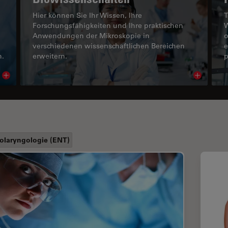
Hier können Sie Ihr Wissen, Ihre
T
Forschungsfähigkeiten und Ihre praktischen
W
Anwendungen der Mikroskopie in
o
verschiedenen wissenschaftlichen Bereichen
e
n.
erweitern.
p
Read article
Read arti
olaryngologie (ENT)