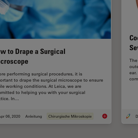
Co
Se
w to Drape a Surgical
croscope
The 
oute
ear.
ore performing surgical procedures, it is
com
ortant to drape the surgical microscope to ensure
rile working conditions. At Leica, we are
mitted to helping you with your surgical
ctice. In…
pr 06, 2020
Anleitung
Chirurgische Mikroskopie
D
How to Drape a Surg