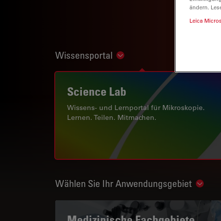
ändern. Les
Leica Micro
Wissensportal
Show subnavigation
Science Lab
Wissens- und Lernportal für Mikroskopie.
Lernen. Teilen. Mitmachen.
Wählen Sie Ihr Anwendungsgebiet
Show 
Medizinische Fachgebiete