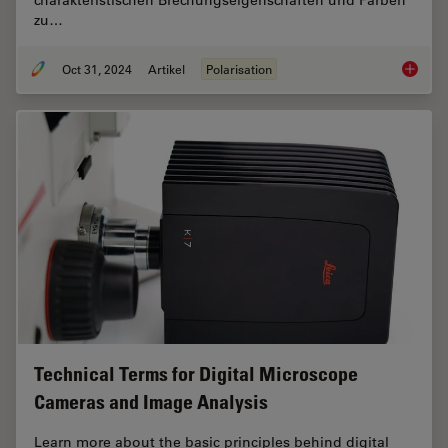
charakteristischen Brechungseigenschaften und Farben
zu…
Oct 31, 2024
Artikel
Polarisation
Das Pri
Technical Terms for Digital Microscope
Cameras and Image Analysis
Learn more about the basic principles behind digital