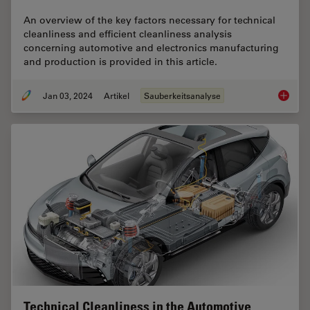
An overview of the key factors necessary for technical
cleanliness and efficient cleanliness analysis
concerning automotive and electronics manufacturing
and production is provided in this article.
Jan 03, 2024
Artikel
Sauberkeitsanalyse
Key Fact
Technical Cleanliness in the Automotive