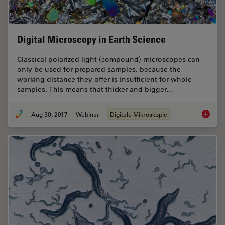
Digital Microscopy in Earth Science
Classical polarized light (compound) microscopes can
only be used for prepared samples, because the
working distance they offer is insufficient for whole
samples. This means that thicker and bigger…
Aug 30, 2017
Webinar
Digitale Mikroskopie
Digital