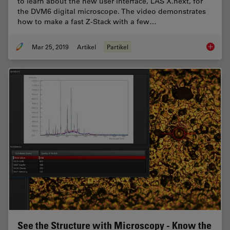
to learn about the new user interface, LAS X.next, for
the DVM6 digital microscope. The video demonstrates
how to make a fast Z-Stack with a few…
Mar 25, 2019
Artikel
Partikel
How to 
See the Structure with Microscopy - Know the