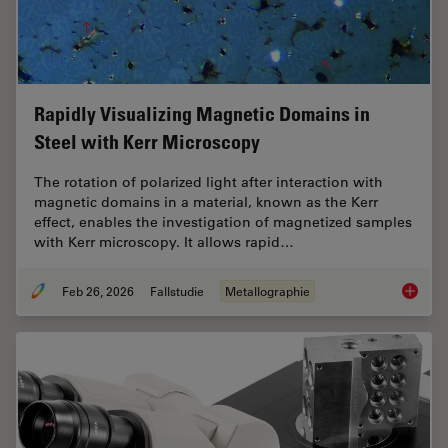
Rapidly Visualizing Magnetic Domains in
Steel with Kerr Microscopy
The rotation of polarized light after interaction with
magnetic domains in a material, known as the Kerr
effect, enables the investigation of magnetized samples
with Kerr microscopy. It allows rapid…
Feb 26, 2026
Fallstudie
Metallographie
Rapidly