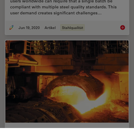
users worldwide can require that a single batch be
compliant with multiple steel quality standards. This
user demand creates significant challenges…
Jun 19, 2020
Artikel
Stahlqualität
Top Issu
Rate the Quality of Your Steel: Free Webinar