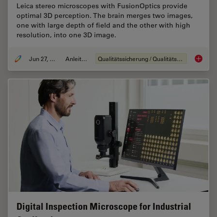
Leica stereo microscopes with FusionOptics provide
optimal 3D perception. The brain merges two images,
one with large depth of field and the other with high
resolution, into one 3D image.
Jun 27, 2023
Anleitung
Qualitätssicherung / Qualitätskontrolle
What is
Digital Inspection Microscope for Industrial