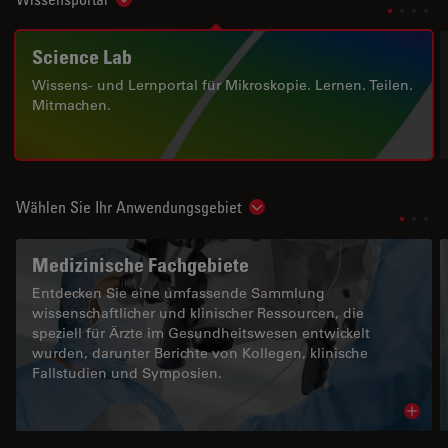
Show subnavigation
Science Lab
Wissens- und Lernportal für Mikroskopie. Lernen. Teilen.
Mitmachen.
Wählen Sie Ihr Anwendungsgebiet
Show subnavigation
Medizinische Fachgebiete
Entdecken Sie eine umfassende Sammlung
wissenschaftlicher und klinischer Ressourcen, die
speziell für Ärzte im Gesundheitswesen entwickelt
wurden, darunter Berichte von Kollegen, klinische
Fallstudien und Symposien.
Read 