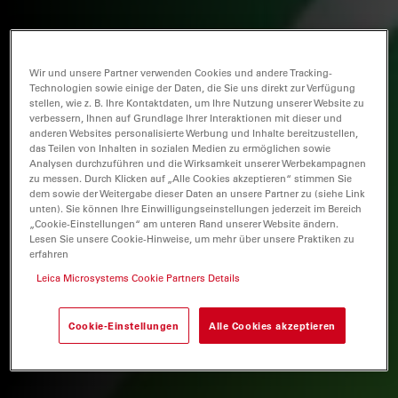
Wir und unsere Partner verwenden Cookies und andere Tracking-
Technologien sowie einige der Daten, die Sie uns direkt zur Verfügung
stellen, wie z. B. Ihre Kontaktdaten, um Ihre Nutzung unserer Website zu
verbessern, Ihnen auf Grundlage Ihrer Interaktionen mit dieser und
anderen Websites personalisierte Werbung und Inhalte bereitzustellen,
das Teilen von Inhalten in sozialen Medien zu ermöglichen sowie
Analysen durchzuführen und die Wirksamkeit unserer Werbekampagnen
zu messen. Durch Klicken auf „Alle Cookies akzeptieren“ stimmen Sie
dem sowie der Weitergabe dieser Daten an unsere Partner zu (siehe Link
unten). Sie können Ihre Einwilligungseinstellungen jederzeit im Bereich
„Cookie-Einstellungen“ am unteren Rand unserer Website ändern.
Lesen Sie unsere Cookie-Hinweise, um mehr über unsere Praktiken zu
erfahren
Leica Microsystems Cookie Partners Details
Cookie-Einstellungen
Alle Cookies akzeptieren