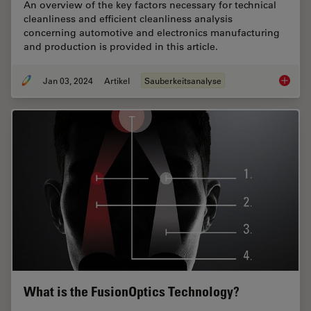
An overview of the key factors necessary for technical
cleanliness and efficient cleanliness analysis
concerning automotive and electronics manufacturing
and production is provided in this article.
Jan 03, 2024
Artikel
Sauberkeitsanalyse
Key Fact
What is the FusionOptics Technology?