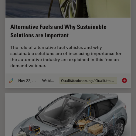
Alternative Fuels and Why Sustainable
Solutions are Important
The role of alternative fuel vehicles and why
sustainable solutions are of increasing importance for
the automotive industry are explained in this free on-
demand webinar.
Nov 22, 2022
Webinar
Qualitätssicherung / Qualitätskontrolle
Alterna