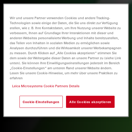
Wir und unsere Partner verwenden Cookies und andere Tracking-
Technologien sowie einige der Daten, die Sie uns direkt zur Verfügung
stellen, wie z. B. Ihre Kontaktdaten, um Ihre Nutzung unserer Website zu
verbessern, Ihnen auf Grundlage Ihrer Interaktionen mit dieser und
anderen Websites personalisierte Werbung und Inhalte bereitzustellen,
das Teilen von Inhalten in sozialen Medien zu ermöglichen sowie
Analysen durchzuführen und die Wirksamkeit unserer Werbekampagnen
zu messen. Durch Klicken auf „Alle Cookies akzeptieren“ stimmen Sie
dem sowie der Weitergabe dieser Daten an unsere Partner zu (siehe Link
unten). Sie können Ihre Einwilligungseinstellungen jederzeit im Bereich
„Cookie-Einstellungen“ am unteren Rand unserer Website ändern.
Lesen Sie unsere Cookie-Hinweise, um mehr über unsere Praktiken zu
erfahren
Leica Microsystems Cookie Partners Details
Cookie-Einstellungen
Alle Cookies akzeptieren