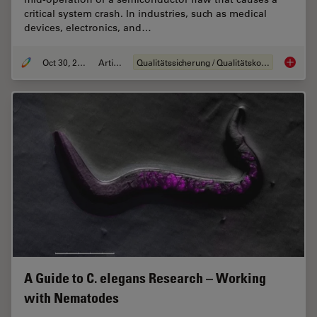
critical system crash. In industries, such as medical
devices, electronics, and…
Oct 30, 2025
Artikel
Qualitätssicherung / Qualitätskontrolle
Quality
A Guide to C. elegans Research – Working
with Nematodes