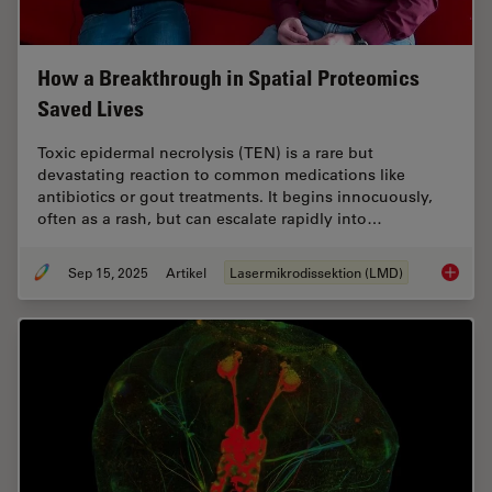
How a Breakthrough in Spatial Proteomics
Saved Lives
Toxic epidermal necrolysis (TEN) is a rare but
devastating reaction to common medications like
antibiotics or gout treatments. It begins innocuously,
often as a rash, but can escalate rapidly into…
Sep 15, 2025
Artikel
Lasermikrodissektion (LMD)
How a B