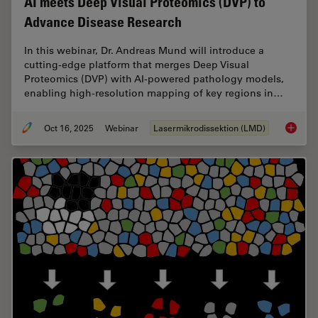
AI meets Deep Visual Proteomics (DVP) to
Advance Disease Research
In this webinar, Dr. Andreas Mund will introduce a
cutting-edge platform that merges Deep Visual
Proteomics (DVP) with AI-powered pathology models,
enabling high-resolution mapping of key regions in…
Oct 16, 2025
Webinar
Lasermikrodissektion (LMD)
AI meet