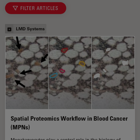
FILTER ARTICLES
LMD Systems
Spatial Proteomics Workflow in Blood Cancer
(MPNs)
Megakaryocytes play a central role in the biology of