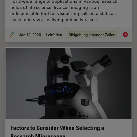
For a wide range of applications in various research
fields of life science, live-cell imaging is an
indispensable tool for visualizing cells in a state as
close to in vivo, i.e. living and active, as…
Jan 12, 2026
Leitfaden
Bildgebung lebender Zellen
Guide t
Factors to Consider When Selecting a
Research Microscope