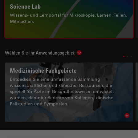
Science Lab
Wissens- und Lernportal für Mikroskopie. Lernen. Teilen.
Mitmachen.
Wählen Sie Ihr Anwendungsgebiet
Show subnavigation
Medizinische Fachgebiete
Entdecken Sie eine umfassende Sammlung
wissenschaftlicher und klinischer Ressourcen, die
speziell für Ärzte im Gesundheitswesen entwickelt
wurden, darunter Berichte von Kollegen, klinische
Fallstudien und Symposien.
Read 