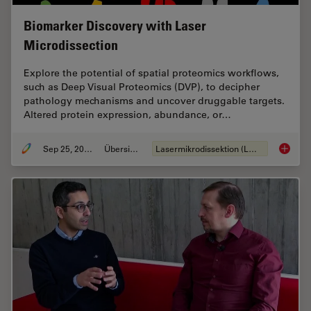
Biomarker Discovery with Laser
Microdissection
Explore the potential of spatial proteomics workflows,
such as Deep Visual Proteomics (DVP), to decipher
pathology mechanisms and uncover druggable targets.
Altered protein expression, abundance, or…
Sep 25, 2025
Übersicht
Lasermikrodissektion (LMD)
Biomark