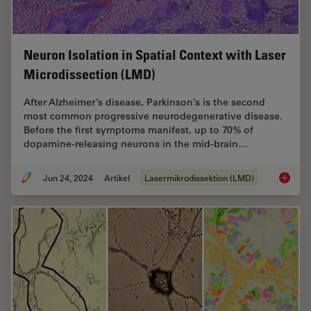
Neuron Isolation in Spatial Context with Laser
Microdissection (LMD)
After Alzheimer’s disease, Parkinson’s is the second
most common progressive neurodegenerative disease.
Before the first symptoms manifest, up to 70% of
dopamine-releasing neurons in the mid-brain…
Jun 24, 2024
Artikel
Lasermikrodissektion (LMD)
Neuron 