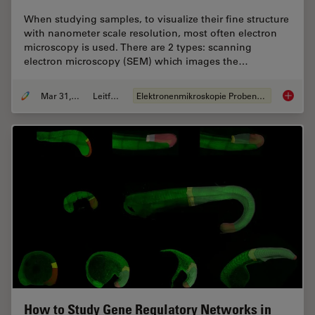
When studying samples, to visualize their fine structure
with nanometer scale resolution, most often electron
microscopy is used. There are 2 types: scanning
electron microscopy (SEM) which images the…
Mar 31, 2025
Leitfaden
Elektronenmikroskopie Probenvorbereitung
Essenti
How to Study Gene Regulatory Networks in