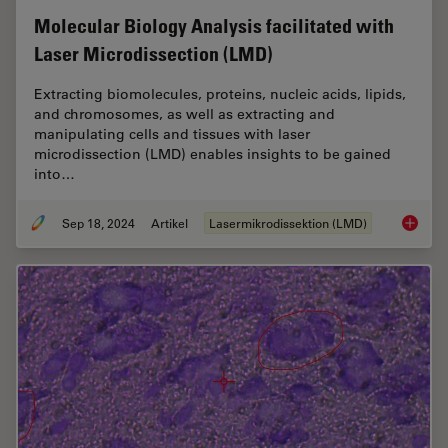
Molecular Biology Analysis facilitated with
Laser Microdissection (LMD)
Extracting biomolecules, proteins, nucleic acids, lipids,
and chromosomes, as well as extracting and
manipulating cells and tissues with laser
microdissection (LMD) enables insights to be gained
into…
Sep 18, 2024
Artikel
Lasermikrodissektion (LMD)
Molecul