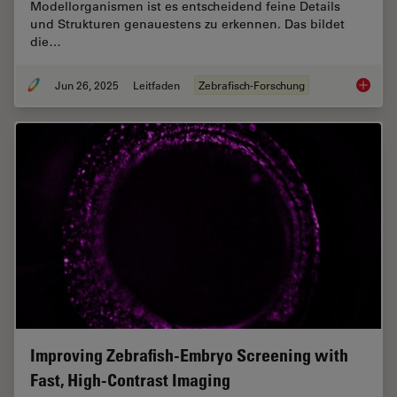
Modellorganismen ist es entscheidend feine Details
und Strukturen genauestens zu erkennen. Das bildet
die…
Jun 26, 2025
Leitfaden
Zebrafisch-Forschung
Zebrafi
Improving Zebrafish-Embryo Screening with
Fast, High-Contrast Imaging