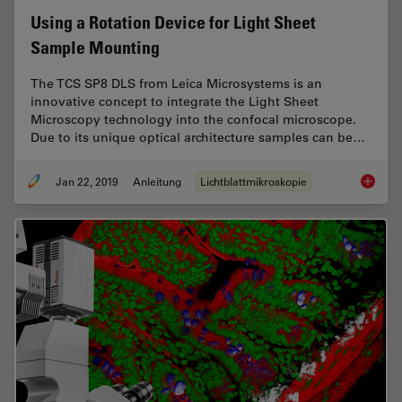
Using a Rotation Device for Light Sheet
Sample Mounting
The TCS SP8 DLS from Leica Microsystems is an
innovative concept to integrate the Light Sheet
Microscopy technology into the confocal microscope.
Due to its unique optical architecture samples can be…
Jan 22, 2019
Anleitung
Lichtblattmikroskopie
Using a